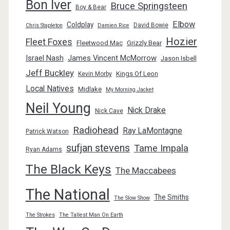
Bon Iver
Bruce Springsteen
Boy & Bear
Elbow
Coldplay
David Bowie
Chris Stapleton
Damien Rice
Hozier
Fleet Foxes
Fleetwood Mac
Grizzly Bear
Israel Nash
James Vincent McMorrow
Jason Isbell
Jeff Buckley
Kings Of Leon
Kevin Morby
Local Natives
Midlake
My Morning Jacket
Neil Young
Nick Drake
Nick Cave
Radiohead
Ray LaMontagne
Patrick Watson
sufjan stevens
Tame Impala
Ryan Adams
The Black Keys
The Maccabees
The National
The Smiths
The Slow Show
The Strokes
The Tallest Man On Earth