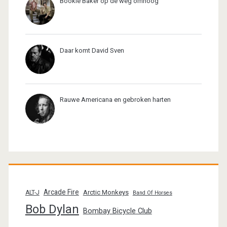
Bookie Baker op de weg omhoog
Daar komt David Sven
Rauwe Americana en gebroken harten
Arcade Fire
Arctic Monkeys
ALT-J
Band Of Horses
Bob Dylan
Bombay Bicycle Club