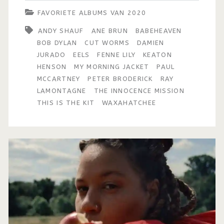
van
FAVORIETE ALBUMS VAN 2020
2020
ANDY SHAUF
ANE BRUN
BABEHEAVEN
BOB DYLAN
CUT WORMS
DAMIEN
(Deel
JURADO
EELS
FENNE LILY
KEATON
I:
HENSON
MY MORNING JACKET
PAUL
MCCARTNEY
PETER BRODERICK
RAY
31
LAMONTAGNE
THE INNOCENCE MISSION
–
THIS IS THE KIT
WAXAHATCHEE
16)