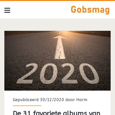
Tag:
<span>Babeheaven<
Gepubliceerd 30/12/2020 door
Harm
De 31 favoriete albums van