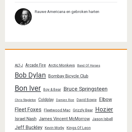
Rauwe Americana en gebroken harten
Arcade Fire
Arctic Monkeys
ALT-J
Band Of Horses
Bob Dylan
Bombay Bicycle Club
Bon Iver
Bruce Springsteen
Boy & Bear
Elbow
Coldplay
David Bowie
Chris Stapleton
Damien Rice
Hozier
Fleet Foxes
Fleetwood Mac
Grizzly Bear
Israel Nash
James Vincent McMorrow
Jason Isbell
Jeff Buckley
Kings Of Leon
Kevin Morby