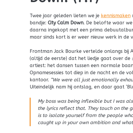
Twee jaar geleden lieten we je
kennismaken
m
bandje:
City Calm Down
. De belofte waar we
daarna ingekopt met een prima debuutalbum.
maar sinds kort is er weer nieuw werk in de vo
Frontman Jack Bourke vertelde onlangs bij A
(altijd de eerste) dat het liedje gaat over de
artiest: het dansen tussen een normale baa
Opnamesessies tot diep in de nacht en de v
kantoor.
“We were all just emotionally exhau
Uiteindelijk nam hij ontslag, en daar gaat ‘B
My boss was being inflexible but I was al
the lyrics reflect that. They touch on the 
is to isolate yourself from the people wh
caught up in your own ambition and what 