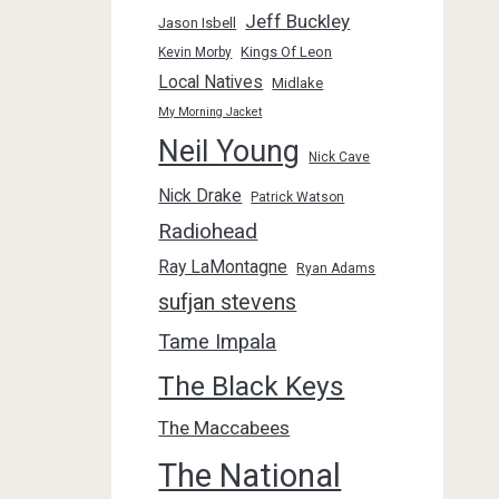
Jeff Buckley
Jason Isbell
Kings Of Leon
Kevin Morby
Local Natives
Midlake
My Morning Jacket
Neil Young
Nick Cave
Nick Drake
Patrick Watson
Radiohead
Ray LaMontagne
Ryan Adams
sufjan stevens
Tame Impala
The Black Keys
The Maccabees
The National