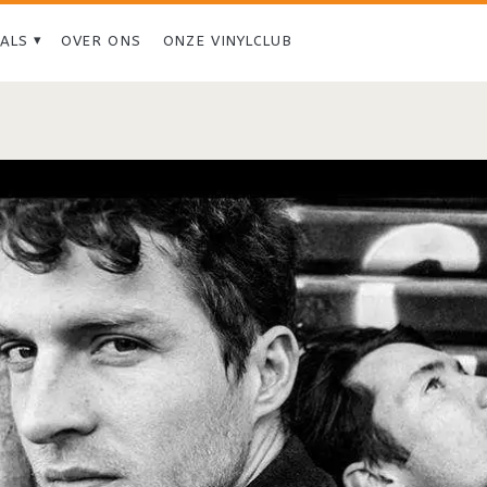
IALS
OVER ONS
ONZE VINYLCLUB
Tag:
<span>City
Calm
Down</span>