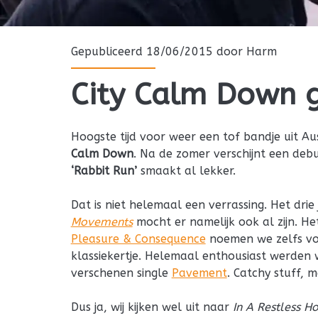
Gepubliceerd 18/06/2015 door
Harm
City Calm Down g
Hoogste tijd voor weer een tof bandje uit A
Calm Down
. Na de zomer verschijnt een deb
‘Rabbit Run’
smaakt al lekker.
Dat is niet helemaal een verrassing. Het drie
Movements
mocht er namelijk ook al zijn. He
Pleasure & Consequence
noemen we zelfs voo
klassiekertje. Helemaal enthousiast werden 
verschenen single
Pavement
. Catchy stuff, 
Dus ja, wij kijken wel uit naar
In A Restless H