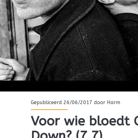
Gepubliceerd 26/06/2017 door
Harm
Voor wie bloedt 
Down? (7.7)