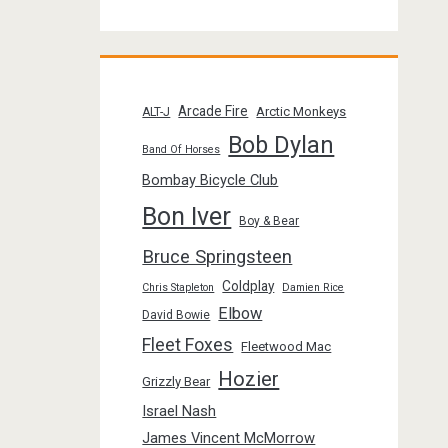
Arcade Fire
Arctic Monkeys
ALT-J
Bob Dylan
Band Of Horses
Bombay Bicycle Club
Bon Iver
Boy & Bear
Bruce Springsteen
Coldplay
Chris Stapleton
Damien Rice
Elbow
David Bowie
Fleet Foxes
Fleetwood Mac
Hozier
Grizzly Bear
Israel Nash
James Vincent McMorrow