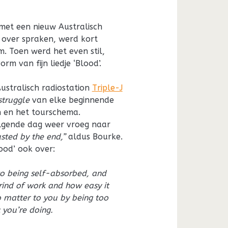
et een nieuw Australisch
 over spraken, werd kort
 Toen werd het even stil,
rm van fijn liedje ‘Blood’.
ustralisch radiostation
Triple-J
struggle
van elke beginnende
n en het tourschema.
olgende dag weer vroeg naar
sted by the end,”
aldus Bourke.
lood’ ook over:
so being self-absorbed, and
grind of work and how easy it
o matter to you by being too
you’re doing.