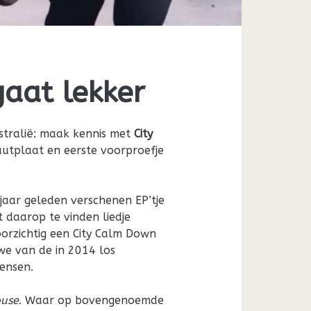
aat lekker
ustralië: maak kennis met
City
uutplaat en eerste voorproefje
 jaar geleden verschenen EP’tje
t daarop te vinden liedje
rzichtig een City Calm Down
we van de in 2014 los
mensen.
ouse
. Waar op bovengenoemde