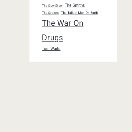
The Smiths
The Slow Show
The Strokes
The Tallest Man On Earth
The War On
Drugs
Tom Waits