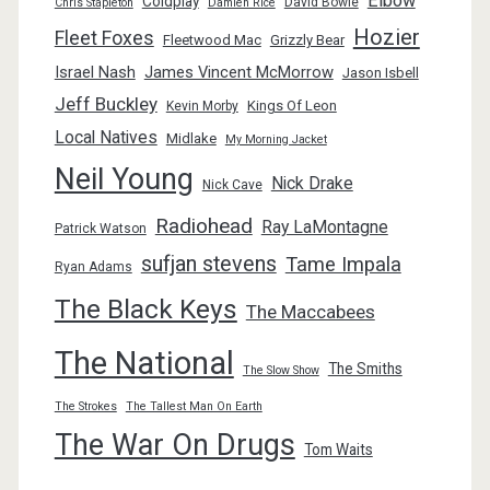
Elbow
Coldplay
David Bowie
Chris Stapleton
Damien Rice
Hozier
Fleet Foxes
Fleetwood Mac
Grizzly Bear
Israel Nash
James Vincent McMorrow
Jason Isbell
Jeff Buckley
Kings Of Leon
Kevin Morby
Local Natives
Midlake
My Morning Jacket
Neil Young
Nick Drake
Nick Cave
Radiohead
Ray LaMontagne
Patrick Watson
sufjan stevens
Tame Impala
Ryan Adams
The Black Keys
The Maccabees
The National
The Smiths
The Slow Show
The Strokes
The Tallest Man On Earth
The War On Drugs
Tom Waits