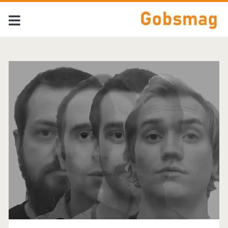
Tag:
<span>City
Reign</span>