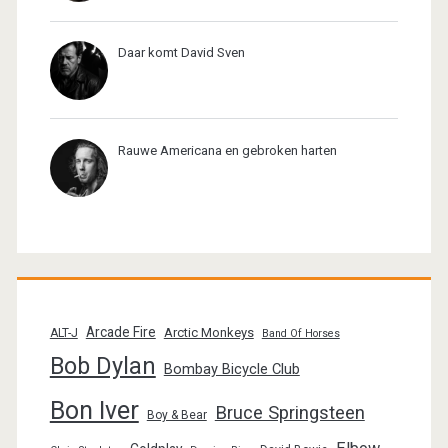
Daar komt David Sven
Rauwe Americana en gebroken harten
Arcade Fire
Arctic Monkeys
ALT-J
Band Of Horses
Bob Dylan
Bombay Bicycle Club
Bon Iver
Bruce Springsteen
Boy & Bear