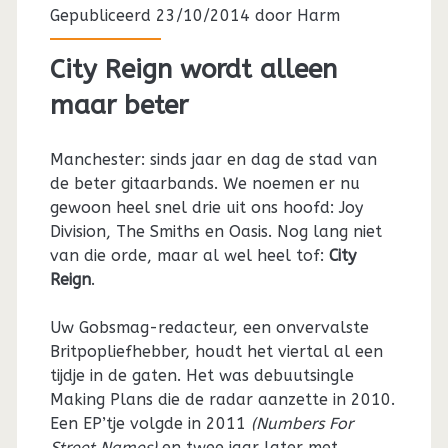
Gepubliceerd 23/10/2014 door
Harm
City Reign wordt alleen
maar beter
Manchester: sinds jaar en dag de stad van
de beter gitaarbands. We noemen er nu
gewoon heel snel drie uit ons hoofd: Joy
Division, The Smiths en Oasis. Nog lang niet
van die orde, maar al wel heel tof:
City
Reign
.
Uw Gobsmag-redacteur, een onvervalste
Britpopliefhebber, houdt het viertal al een
tijdje in de gaten. Het was debuutsingle
Making Plans die de radar aanzette in 2010.
Een EP’tje volgde in 2011
(Numbers For
Street Names)
en twee jaar later met