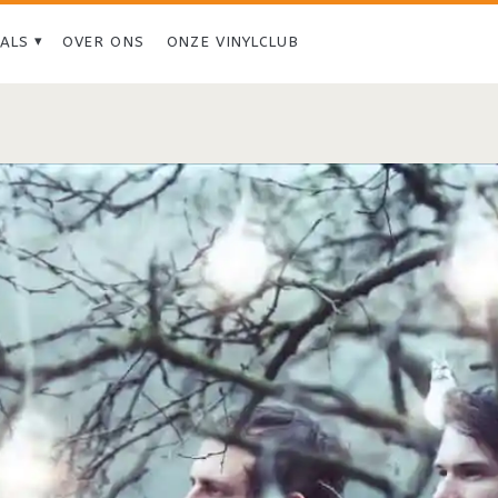
IALS
OVER ONS
ONZE VINYLCLUB
Tag:
<span>Dangers
of
the
Sea</span>