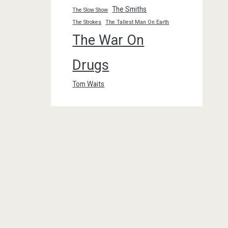
The Smiths
The Slow Show
The Strokes
The Tallest Man On Earth
The War On
Drugs
Tom Waits