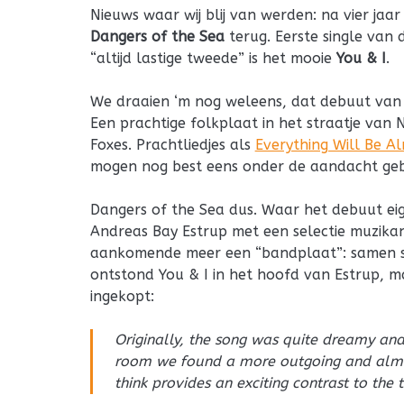
Nieuws waar wij blij van werden: na vier jaar
Dangers of the Sea
terug. Eerste single van 
“altijd lastige tweede” is het mooie
You & I
.
We draaien ‘m nog weleens, dat debuut van 
Een prachtige folkplaat in het straatje van 
Foxes. Prachtliedjes als
Everything Will Be Al
mogen nog best eens onder de aandacht ge
Dangers of the Sea dus. Waar het debuut eig
Andreas Bay Estrup met een selectie muzikant
aankomende meer een “bandplaat”: samen s
ontstond You & I in het hoofd van Estrup, 
ingekopt:
Originally, the song was quite dreamy and
room we found a more outgoing and almo
think provides an exciting contrast to the t