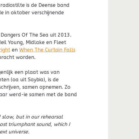
 radiostilte is de Deense band
de in oktober verschijnende
Dangers Of The Sea uit 2013.
Neil Young, Midlake en Fleet
right
en
When The Curtain Falls
bracht worden.
enlijk een plaat was van
en (oa uit Saybia), is de
chrijven, samen opnemen. Zo
maar werd-ie samen met de band
 slow, but in our rehearsal
st triumphant sound, which I
ext universe.