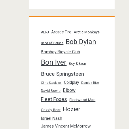
Arcade Fire
Arctic Monkeys
ALT-J
Bob Dylan
Band Of Horses
Bombay Bicycle Club
Bon Iver
Boy & Bear
Bruce Springsteen
Coldplay
Chris Stapleton
Damien Rice
Elbow
David Bowie
Fleet Foxes
Fleetwood Mac
Hozier
Grizzly Bear
Israel Nash
James Vincent McMorrow