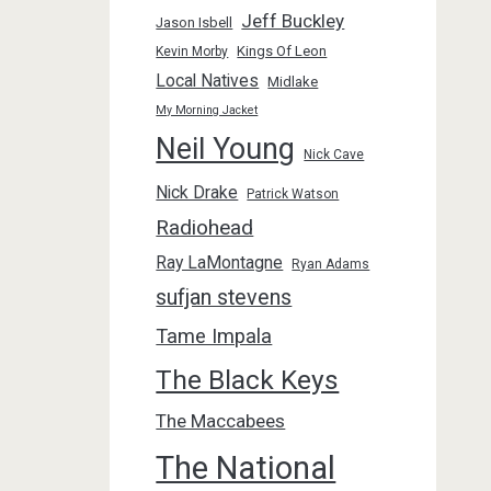
Jeff Buckley
Jason Isbell
Kings Of Leon
Kevin Morby
Local Natives
Midlake
My Morning Jacket
Neil Young
Nick Cave
Nick Drake
Patrick Watson
Radiohead
Ray LaMontagne
Ryan Adams
sufjan stevens
Tame Impala
The Black Keys
The Maccabees
The National