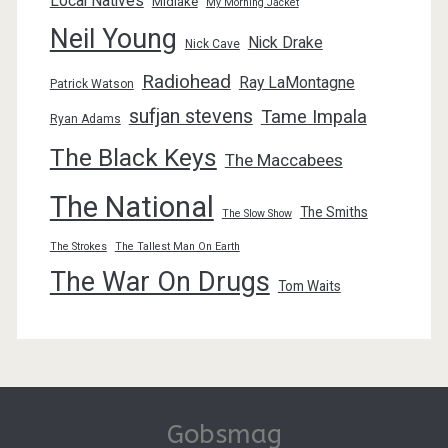
Local Natives
Midlake
My Morning Jacket
Neil Young
Nick Drake
Nick Cave
Radiohead
Ray LaMontagne
Patrick Watson
sufjan stevens
Tame Impala
Ryan Adams
The Black Keys
The Maccabees
The National
The Smiths
The Slow Show
The Strokes
The Tallest Man On Earth
The War On Drugs
Tom Waits
Gobsmag