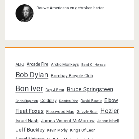
Rauwe Americana en gebroken harten
Arcade Fire
Arctic Monkeys
ALT-J
Band Of Horses
Bob Dylan
Bombay Bicycle Club
Bon Iver
Bruce Springsteen
Boy & Bear
Elbow
Coldplay
David Bowie
Chris Stapleton
Damien Rice
Hozier
Fleet Foxes
Fleetwood Mac
Grizzly Bear
Israel Nash
James Vincent McMorrow
Jason Isbell
Jeff Buckley
Kings Of Leon
Kevin Morby