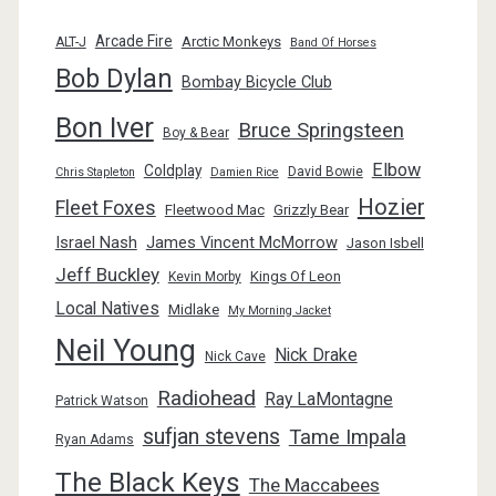
Arcade Fire
Arctic Monkeys
ALT-J
Band Of Horses
Bob Dylan
Bombay Bicycle Club
Bon Iver
Bruce Springsteen
Boy & Bear
Elbow
Coldplay
David Bowie
Chris Stapleton
Damien Rice
Hozier
Fleet Foxes
Fleetwood Mac
Grizzly Bear
Israel Nash
James Vincent McMorrow
Jason Isbell
Jeff Buckley
Kings Of Leon
Kevin Morby
Local Natives
Midlake
My Morning Jacket
Neil Young
Nick Drake
Nick Cave
Radiohead
Ray LaMontagne
Patrick Watson
sufjan stevens
Tame Impala
Ryan Adams
The Black Keys
The Maccabees