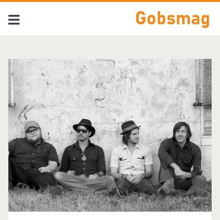
Tag:
<span>The
Statesboro
Revue</span>