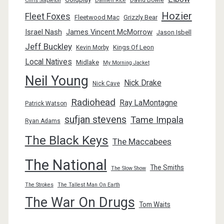
David Bowie
Chris Stapleton
Damien Rice
Hozier
Fleet Foxes
Fleetwood Mac
Grizzly Bear
Israel Nash
James Vincent McMorrow
Jason Isbell
Jeff Buckley
Kings Of Leon
Kevin Morby
Local Natives
Midlake
My Morning Jacket
Neil Young
Nick Drake
Nick Cave
Radiohead
Ray LaMontagne
Patrick Watson
sufjan stevens
Tame Impala
Ryan Adams
The Black Keys
The Maccabees
The National
The Smiths
The Slow Show
The Strokes
The Tallest Man On Earth
The War On Drugs
Tom Waits