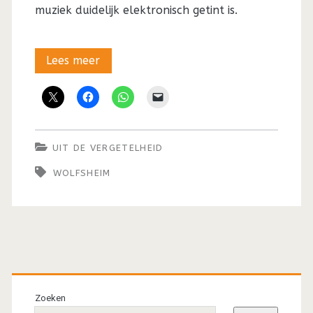
muziek duidelijk elektronisch getint is.
Uit
Lees meer
de
vergetelheid:
De
UIT DE VERGETELHEID
aangename
WOLFSHEIM
verrassing
van
Wolfsheim
(1999)
Primaire
sidebar
Zoeken