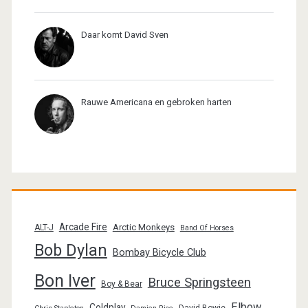
Daar komt David Sven
Rauwe Americana en gebroken harten
Arcade Fire
Arctic Monkeys
ALT-J
Band Of Horses
Bob Dylan
Bombay Bicycle Club
Bon Iver
Bruce Springsteen
Boy & Bear
Elbow
Coldplay