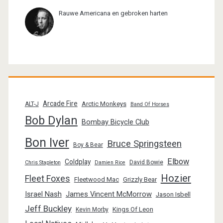
Rauwe Americana en gebroken harten
Arcade Fire
Arctic Monkeys
ALT-J
Band Of Horses
Bob Dylan
Bombay Bicycle Club
Bon Iver
Bruce Springsteen
Boy & Bear
Elbow
Coldplay
David Bowie
Chris Stapleton
Damien Rice
Hozier
Fleet Foxes
Fleetwood Mac
Grizzly Bear
Israel Nash
James Vincent McMorrow
Jason Isbell
Jeff Buckley
Kings Of Leon
Kevin Morby