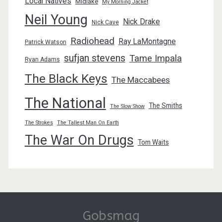
Local Natives
Midlake
My Morning Jacket
Neil Young
Nick Drake
Nick Cave
Radiohead
Ray LaMontagne
Patrick Watson
sufjan stevens
Tame Impala
Ryan Adams
The Black Keys
The Maccabees
The National
The Smiths
The Slow Show
The Strokes
The Tallest Man On Earth
The War On Drugs
Tom Waits
Gobsmag