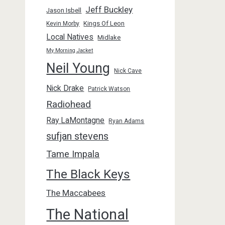
Jeff Buckley
Jason Isbell
Kings Of Leon
Kevin Morby
Local Natives
Midlake
My Morning Jacket
Neil Young
Nick Cave
Nick Drake
Patrick Watson
Radiohead
Ray LaMontagne
Ryan Adams
sufjan stevens
Tame Impala
The Black Keys
The Maccabees
The National