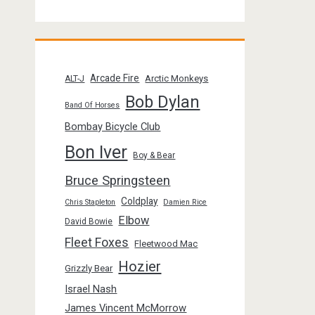
Arcade Fire
Arctic Monkeys
ALT-J
Bob Dylan
Band Of Horses
Bombay Bicycle Club
Bon Iver
Boy & Bear
Bruce Springsteen
Coldplay
Chris Stapleton
Damien Rice
Elbow
David Bowie
Fleet Foxes
Fleetwood Mac
Hozier
Grizzly Bear
Israel Nash
James Vincent McMorrow