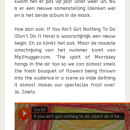
kwam het er pas vijf jaar later weer uit. Nu
is er een nieuwe samenstelling (denken we)
en is het derde album in de maak.
Hoe dan ook: If You Ain’t Got Nothing To Do
(Don’t Do It Here) is waarschijnlijk een nieuw
begin. En zo klinkt het ook. Maar de mooiste
omschrijving van het nummer komt van
Mp3hugger.com. ‘The spirit of Morrissey
hangs in the air too so we can almost smell
the fresh bouquet of flowers being thrown
into the audience in a scene so indie defining
it almost makes our spectacles frost over.’
Ja. Zoiets.