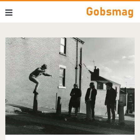
Tag:
<span>The
Smiths</span>