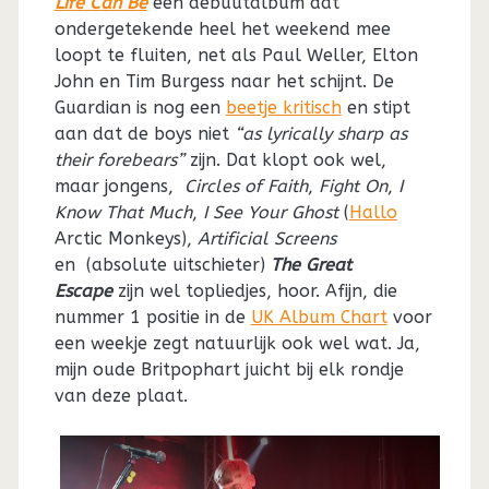
Life Can Be
een debuutalbum dat
ondergetekende heel het weekend mee
loopt te fluiten, net als Paul Weller, Elton
John en Tim Burgess naar het schijnt. De
Guardian is nog een
beetje kritisch
en stipt
aan dat de boys niet
“as lyrically sharp as
their forebears”
zijn. Dat klopt ook wel,
maar jongens,
Circles of Faith
,
Fight On
,
I
Know That Much
,
I See Your Ghost
(
Hallo
Arctic Monkeys),
Artificial Screens
en (absolute uitschieter)
The Great
Escape
zijn wel topliedjes, hoor. Afijn, die
nummer 1 positie in de
UK Album Chart
voor
een weekje zegt natuurlijk ook wel wat. Ja,
mijn oude Britpophart juicht bij elk rondje
van deze plaat.