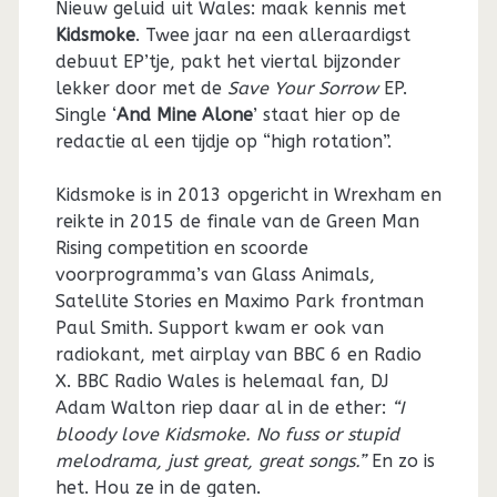
Nieuw geluid uit Wales: maak kennis met
Kidsmoke
. Twee jaar na een alleraardigst
debuut EP’tje, pakt het viertal bijzonder
lekker door met de
Save Your Sorrow
EP.
Single ‘
And Mine Alone
’ staat hier op de
redactie al een tijdje op “high rotation”.
Kidsmoke is in 2013 opgericht in Wrexham en
reikte in 2015 de finale van de Green Man
Rising competition en scoorde
voorprogramma’s van Glass Animals,
Satellite Stories en Maximo Park frontman
Paul Smith. Support kwam er ook van
radiokant, met airplay van BBC 6 en Radio
X. BBC Radio Wales is helemaal fan, DJ
Adam Walton riep daar al in de ether:
“I
bloody love Kidsmoke. No fuss or stupid
melodrama, just great, great songs.”
En zo is
het. Hou ze in de gaten.