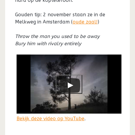
hard op de koptelefoon.
Gouden tip: 2 november staan ze in de
Melkweg in Amsterdam (
oude zaal!
)
Throw the man you used to be away
Bury him with rivalry entirely
Bekijk deze video op YouTube
.