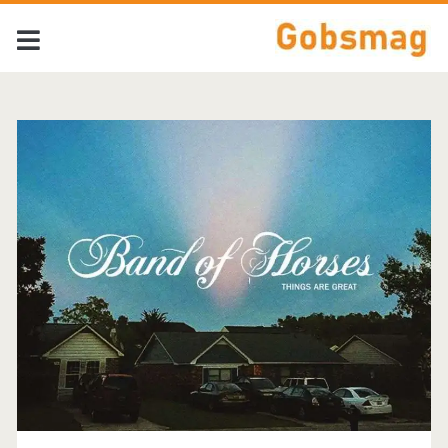
Tag:
<span>Band
Of
Horses</span>