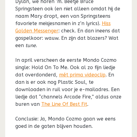
Dylan, we horen ‘m. Beetje Bruce
Springsteen ook (en niet alleen omdat hij de
naam Mary dropt, een van Springsteens
favoriete meisjesnamen in z’n lyrics).
Hiss
Golden Messenger
: check. En dan ineens dat
gospelkoor: wauw. En zijn dat blazers? Wat
een
tune
.
In april verscheen de eerste Mondo Cozmo
single: Hold On To Me. Ook al zo fijn liedje
dat overdonderd,
mét prima videoclip
. En
dan is er ook nog Plastic Soul, te
downloaden in ruil voor je e-mailadres. Een
liedje dat “channels Arcade Fire,” aldus onze
buren van
The Line Of Best Fit
.
Conclusie: Ja, Mondo Cozmo gaan we eens
goed in de gaten blijven houden.