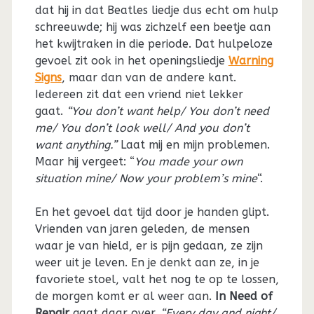
dat hij in dat Beatles liedje dus echt om hulp
schreeuwde; hij was zichzelf een beetje aan
het kwijtraken in die periode. Dat hulpeloze
gevoel zit ook in het openingsliedje
Warning
Signs
, maar dan van de andere kant.
Iedereen zit dat een vriend niet lekker
gaat.
“You don’t want help/ You don’t need
me/ You don’t look well/ And you don’t
want anything.”
Laat mij en mijn problemen.
Maar hij vergeet: “
You made your own
situation mine/ Now your problem’s mine
“.
En het gevoel dat tijd door je handen glipt.
Vrienden van jaren geleden, de mensen
waar je van hield, er is pijn gedaan, ze zijn
weer uit je leven. En je denkt aan ze, in je
favoriete stoel, valt het nog te op te lossen,
de morgen komt er al weer aan.
In Need of
Repair
gaat daar over.
“Every day and night/