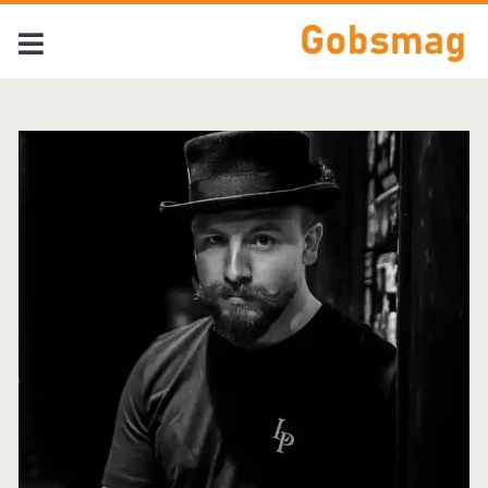
Tag:
<span>Chris
Stapleton</span>