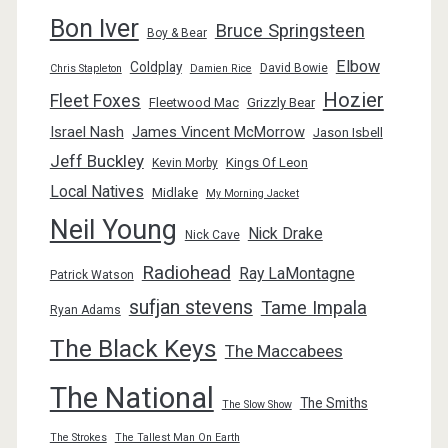
Bon Iver
Bruce Springsteen
Boy & Bear
Elbow
Coldplay
David Bowie
Chris Stapleton
Damien Rice
Hozier
Fleet Foxes
Fleetwood Mac
Grizzly Bear
Israel Nash
James Vincent McMorrow
Jason Isbell
Jeff Buckley
Kings Of Leon
Kevin Morby
Local Natives
Midlake
My Morning Jacket
Neil Young
Nick Drake
Nick Cave
Radiohead
Ray LaMontagne
Patrick Watson
sufjan stevens
Tame Impala
Ryan Adams
The Black Keys
The Maccabees
The National
The Smiths
The Slow Show
The Strokes
The Tallest Man On Earth