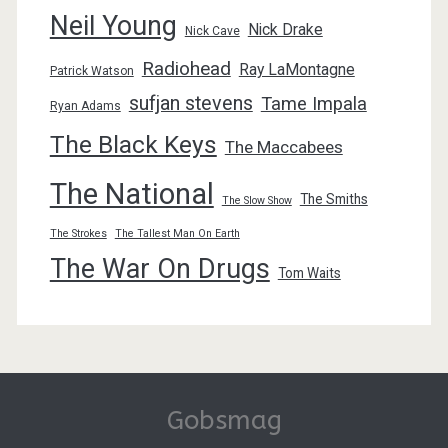
Neil Young
Nick Drake
Nick Cave
Radiohead
Ray LaMontagne
Patrick Watson
sufjan stevens
Tame Impala
Ryan Adams
The Black Keys
The Maccabees
The National
The Smiths
The Slow Show
The Strokes
The Tallest Man On Earth
The War On Drugs
Tom Waits
Gobsmag