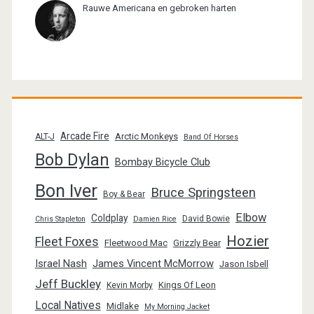
Rauwe Americana en gebroken harten
Arcade Fire
Arctic Monkeys
ALT-J
Band Of Horses
Bob Dylan
Bombay Bicycle Club
Bon Iver
Bruce Springsteen
Boy & Bear
Elbow
Coldplay
David Bowie
Chris Stapleton
Damien Rice
Hozier
Fleet Foxes
Fleetwood Mac
Grizzly Bear
Israel Nash
James Vincent McMorrow
Jason Isbell
Jeff Buckley
Kings Of Leon
Kevin Morby
Local Natives
Midlake
My Morning Jacket