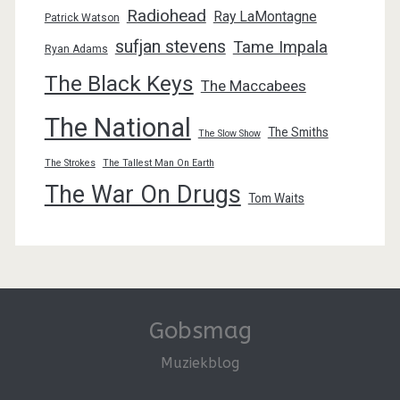
Radiohead
Ray LaMontagne
Patrick Watson
sufjan stevens
Tame Impala
Ryan Adams
The Black Keys
The Maccabees
The National
The Smiths
The Slow Show
The Strokes
The Tallest Man On Earth
The War On Drugs
Tom Waits
Gobsmag
Muziekblog