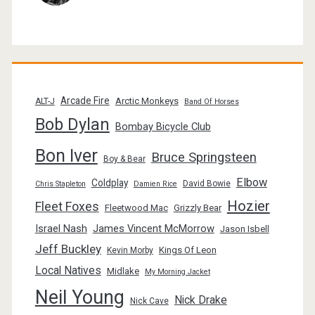
Arcade Fire
Arctic Monkeys
ALT-J
Band Of Horses
Bob Dylan
Bombay Bicycle Club
Bon Iver
Bruce Springsteen
Boy & Bear
Elbow
Coldplay
David Bowie
Chris Stapleton
Damien Rice
Hozier
Fleet Foxes
Fleetwood Mac
Grizzly Bear
Israel Nash
James Vincent McMorrow
Jason Isbell
Jeff Buckley
Kings Of Leon
Kevin Morby
Local Natives
Midlake
My Morning Jacket
Neil Young
Nick Drake
Nick Cave