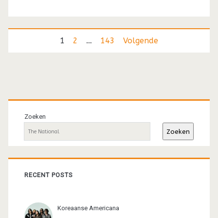
Berichten
1
2
…
143
Volgende
paginering
Primaire
sidebar
Zoeken
Zoeken
RECENT POSTS
Koreaanse Americana