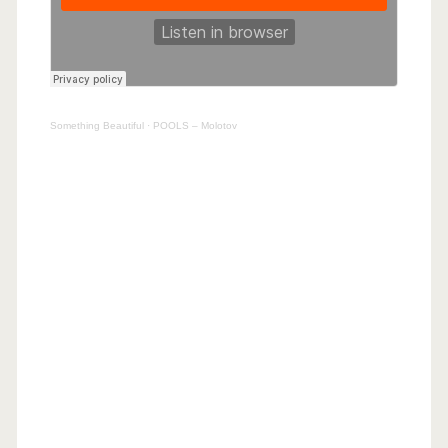
Something Beautiful
·
POOLS – Molotov