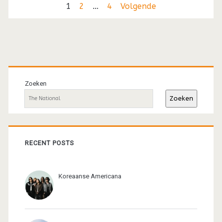
Berichten
1
2
…
4
Volgende
paginering
Primaire
sidebar
Zoeken
Zoeken
RECENT POSTS
Koreaanse Americana