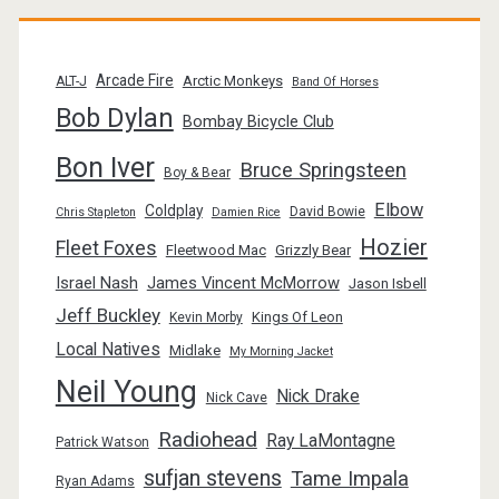
Arcade Fire
Arctic Monkeys
ALT-J
Band Of Horses
Bob Dylan
Bombay Bicycle Club
Bon Iver
Bruce Springsteen
Boy & Bear
Elbow
Coldplay
David Bowie
Chris Stapleton
Damien Rice
Hozier
Fleet Foxes
Fleetwood Mac
Grizzly Bear
Israel Nash
James Vincent McMorrow
Jason Isbell
Jeff Buckley
Kings Of Leon
Kevin Morby
Local Natives
Midlake
My Morning Jacket
Neil Young
Nick Drake
Nick Cave
Radiohead
Ray LaMontagne
Patrick Watson
sufjan stevens
Tame Impala
Ryan Adams