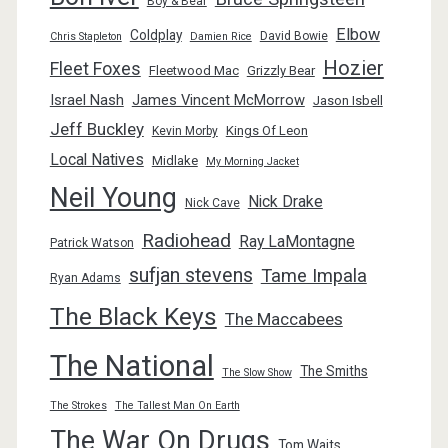
Boy & Bear
Elbow
Coldplay
David Bowie
Chris Stapleton
Damien Rice
Hozier
Fleet Foxes
Fleetwood Mac
Grizzly Bear
Israel Nash
James Vincent McMorrow
Jason Isbell
Jeff Buckley
Kings Of Leon
Kevin Morby
Local Natives
Midlake
My Morning Jacket
Neil Young
Nick Drake
Nick Cave
Radiohead
Ray LaMontagne
Patrick Watson
sufjan stevens
Tame Impala
Ryan Adams
The Black Keys
The Maccabees
The National
The Smiths
The Slow Show
The Strokes
The Tallest Man On Earth
The War On Drugs
Tom Waits