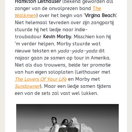
Hamilton Leithauser
(bekend geworden als
zanger van de onvolprezen band
The
Walkmen
) over het begin van ‘
Virgina Beach
‘.
Niet helemaal tevreden over zijn zangpartij
stuurde hij het liedje naar indie-
troubadour
Kevin Morby
. Misschien kon hij
‘m verder helpen. Morby stuurde wat
nieuwe teksten en
yada-yada-yada
dit
najaar gaan ze samen op tour in Amerika.
Niet als duo trouwens, beide ter promotie
van hun eigen soloplaten (Leithauser met
The Lovers Of Your Life
en Morby met
Sundowner
). Maar een liedje samen tijdens
een van de sets zal vast wel lukken.