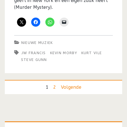
geeft in New York en een eigen zaak heeft
(Murder Mystery).
NIEUWE MUZIEK
JW FRANCIS
KEVIN MORBY
KURT VILE
STEVE GUNN
Berichten
1
2
Volgende
paginering
Primaire