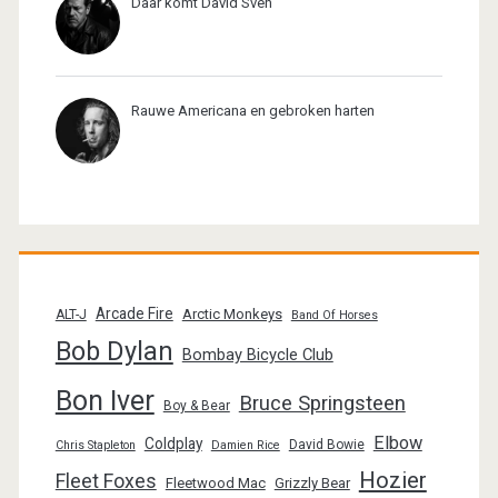
Daar komt David Sven
Rauwe Americana en gebroken harten
Arcade Fire
Arctic Monkeys
ALT-J
Band Of Horses
Bob Dylan
Bombay Bicycle Club
Bon Iver
Bruce Springsteen
Boy & Bear
Elbow
Coldplay
David Bowie
Chris Stapleton
Damien Rice
Hozier
Fleet Foxes
Fleetwood Mac
Grizzly Bear