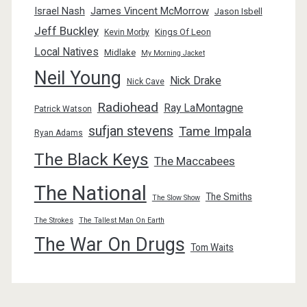
Israel Nash
James Vincent McMorrow
Jason Isbell
Jeff Buckley
Kings Of Leon
Kevin Morby
Local Natives
Midlake
My Morning Jacket
Neil Young
Nick Drake
Nick Cave
Radiohead
Ray LaMontagne
Patrick Watson
sufjan stevens
Tame Impala
Ryan Adams
The Black Keys
The Maccabees
The National
The Smiths
The Slow Show
The Strokes
The Tallest Man On Earth
The War On Drugs
Tom Waits