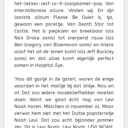
het-lekker-zelf-lo-fi-slaapkamer-pop. Van
internationale allure. Vinden wij. En zijn
laatste album Please Be Quiet is, tja,
gewoon een pareltje. Van Death Star tot
Castle. Het is piepklein en breekbaar (als
Nick Drake soms) tot snerpend rauw (als
Ben Gregory van Blaenavon soms) en intens
alsof het uit de tenen komt (als Jeff Buckley
soms) en dat alles komt eigenlijk perfect
samen in Hospital Eye.
‘Hou dit gastje in de gaten’, waren de enige
woorden in het mailtje bij dat linkje. Nou en
of. Dat zou iedere muziekliefhebber moeten
doen. Want we gaan écht nog van Levi
Noah horen. Misschien in november al. Maar
verwar hem niet met het Duitse popsterretje
Noah Levi. Dat zou echt bijzonder jammer
zijn. Dit is Levi Noah. Levi Noah. LEVI NOAH.