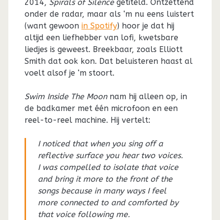
2014,
Spirals of Silence
getiteld. Ontzettend
onder de radar, maar als ‘m nu eens luistert
(want gewoon
in Spotify
) hoor je dat hij
altijd een liefhebber van lofi, kwetsbare
liedjes is geweest. Breekbaar, zoals Elliott
Smith dat ook kon. Dat beluisteren haast al
voelt alsof je ‘m stoort.
Swim Inside The Moon
nam hij alleen op, in
de badkamer met één microfoon en een
reel-to-reel machine. Hij vertelt:
I noticed that when you sing off a
reflective surface you hear two voices.
I was compelled to isolate that voice
and bring it more to the front of the
songs because in many ways I feel
more connected to and comforted by
that voice following me.