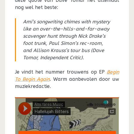
deze quote van Dave Tomar het allemaal
nog wel het beste:
Ami’s songwriting chimes with mystery
like an over-the-hills-and-far-away
scavenger hunt through Nick Drake’s
foot trunk, Paul Simon’s rec-room,
and Allison Krauss’s tour bus (Dave
Tomar, Independent Critic).
Je vindt het nummer trouwens op EP
Begin
To Begin Again
. Warm aanbevolen door uw
muziekredactie.