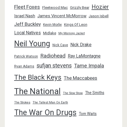
Hozier
Fleet Foxes
Fleetwood Mac
Grizzly Bear
Israel Nash
James Vincent McMorrow
Jason Isbell
Jeff Buckley
Kings Of Leon
Kevin Morby
Local Natives
Midlake
My Morning Jacket
Neil Young
Nick Drake
Nick Cave
Radiohead
Ray LaMontagne
Patrick Watson
sufjan stevens
Tame Impala
Ryan Adams
The Black Keys
The Maccabees
The National
The Smiths
The Slow Show
The Strokes
The Tallest Man On Earth
The War On Drugs
Tom Waits