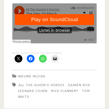
All The Queen’s Horses
·
The Ides Of March
NIEUWE MUZIEK
ALL THE QUEEN'S HORSES
DAMIEN RICE
LEONARD COHEN
MICK FLANNERY
TOM
WAITS