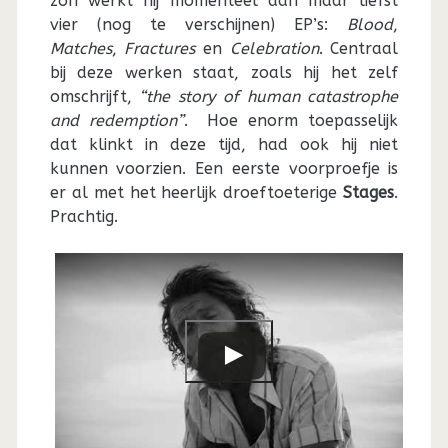
zon werkt hij momenteel aan maar liefst
vier (nog te verschijnen) EP’s:
Blood
,
Matches
,
Fractures
en
Celebration
. Centraal
bij deze werken staat, zoals hij het zelf
omschrijft,
“the story of human catastrophe
and redemption”
. Hoe enorm toepasselijk
dat klinkt in deze tijd, had ook hij niet
kunnen voorzien. Een eerste voorproefje is
er al met het heerlijk droeftoeterige
Stages
.
Prachtig.