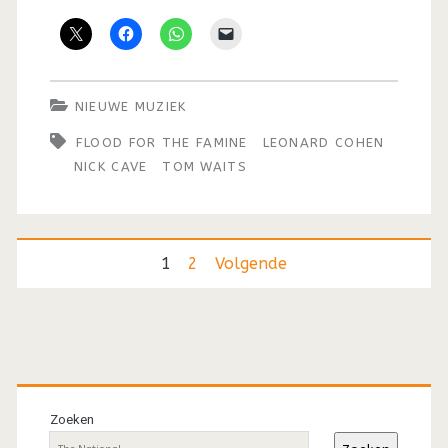
NIEUWE MUZIEK
FLOOD FOR THE FAMINE
LEONARD COHEN
NICK CAVE
TOM WAITS
Berichten
1
2
Volgende
paginering
Primaire
sidebar
Zoeken