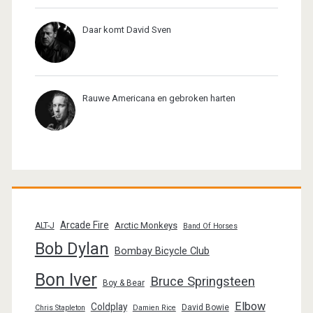
Daar komt David Sven
Rauwe Americana en gebroken harten
Arcade Fire
Arctic Monkeys
ALT-J
Band Of Horses
Bob Dylan
Bombay Bicycle Club
Bon Iver
Bruce Springsteen
Boy & Bear
Elbow
Coldplay
David Bowie
Chris Stapleton
Damien Rice