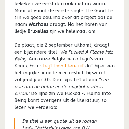
bekeken we eerst dan ook met argwaan.
Maar al vanaf de eerste single The Good Lie
zijn we goed geluimd over dit project dat de
naam
Warhaus
draagt. Na het horen van
liedje
Bruxelles
zijn we helemaal om.
De plaat, die 2 september uitkomt, draagt
een bijzondere titel:
We Fucked A Flame Into
Being
. Aan onze Belgische collega’s van
Knack Focus
legt Devoldere uit
dat hij er een
belangrijke periode mee afsluit: hij wordt
volgend jaar 30. Daarbij is het album
“een
ode aan de liefde en de ongrijpbaarheid
ervan.”
De fijne zin We Fucked A Flame Into
Being komt overigens uit de literatuur, zo
lezen we verderop:
De titel is een quote uit de roman
Lady Chatterly’s Lover van D.H.