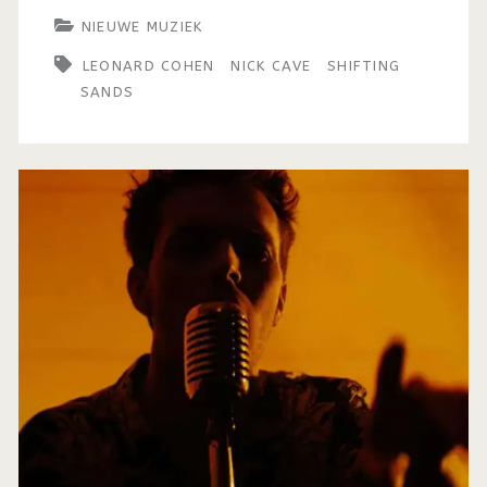
NIEUWE MUZIEK
LEONARD COHEN
NICK CAVE
SHIFTING
SANDS