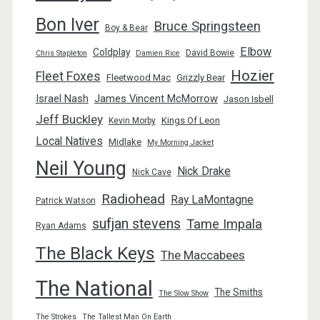
Bon Iver
Bruce Springsteen
Boy & Bear
Elbow
Coldplay
David Bowie
Chris Stapleton
Damien Rice
Hozier
Fleet Foxes
Fleetwood Mac
Grizzly Bear
Israel Nash
James Vincent McMorrow
Jason Isbell
Jeff Buckley
Kings Of Leon
Kevin Morby
Local Natives
Midlake
My Morning Jacket
Neil Young
Nick Drake
Nick Cave
Radiohead
Ray LaMontagne
Patrick Watson
sufjan stevens
Tame Impala
Ryan Adams
The Black Keys
The Maccabees
The National
The Smiths
The Slow Show
The Strokes
The Tallest Man On Earth