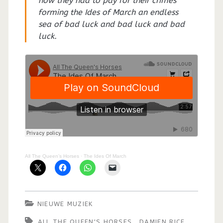
how they had to pay for their crimes
forming the Ides of March an endless
sea of bad luck and bad luck and bad
luck.
All The Queen’s Horses
·
The Ides Of March
NIEUWE MUZIEK
ALL THE QUEEN'S HORSES
DAMIEN RICE