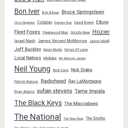
Bon Iver
Bruce Springsteen
Boy & Bear
Elbow
Coldplay
David Bowie
Chris Stapleton
Damien Rice
Hozier
Fleet Foxes
Fleetwood Mac
Grizzly Bear
Israel Nash
James Vincent McMorrow
Jason Isbell
Jeff Buckley
Kings Of Leon
Kevin Morby
Local Natives
Midlake
My Morning Jacket
Neil Young
Nick Drake
Nick Cave
Radiohead
Ray LaMontagne
Patrick Watson
sufjan stevens
Tame Impala
Ryan Adams
The Black Keys
The Maccabees
The National
The Smiths
The Slow Show