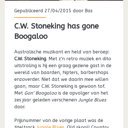
Gepubliceerd 27/04/2015 door
Bas
C.W. Stoneking has gone
Boogaloo
Australische muzikant en held van beroep:
C.W. Stoneking
. Met z’n retro muziek en dito
uitstraling is hij een graag geziene gast in de
wereld van baarden, hipters, barbershops
enzoverder. Niet dat we daarin mee willen
gaan, maar C.W. Stoneking is gewoon tof.
Met
Gon’ Boogaloo
is de opvolger van het
zes jaar geleden verschenen
Jungle Blues
daar.
Prijsnummer van de vorige plaat was de
titeltrack
Jungle Blues
. Old skool! Country,