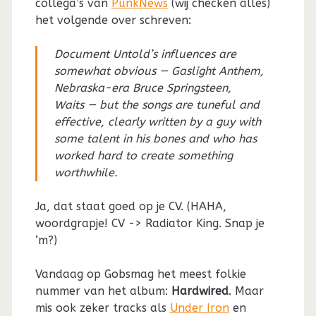
collega’s van
PunkNews
(wij checken álles)
het volgende over schreven:
Document Untold’s influences are
somewhat obvious — Gaslight Anthem,
Nebraska-era Bruce Springsteen,
Waits — but the songs are tuneful and
effective, clearly written by a guy with
some talent in his bones and who has
worked hard to create something
worthwhile.
Ja, dat staat goed op je CV. (HAHA,
woordgrapje! CV -> Radiator King. Snap je
‘m?)
Vandaag op Gobsmag het meest folkie
nummer van het album:
Hardwired
. Maar
mis ook zeker tracks als
Under Iron
en