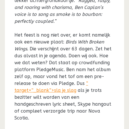
lekker achtergrondkoortje.
“Rugged, raspy,
and roaring with charisma, Ben Caplan’s
voice is to song as smoke is to bourbon:
perfectly coupled.”
Het feest is nog niet over, er komt namelijk
ook een nieuwe plaat:
Birds With Broken
Wings
. Die verschijnt over 63 dagen. Zet het
dus alvast in je agenda. Doen wij ook. Hoe
we dat weten? Dat staat op crowdfunding
platform PledgeMusic. Ben nam het album
zelf op, maar vond het tof om een pre-
release te doen via Pledge. Dus
”
target=”_blank”>sla je slag
als je trots
bezitter wilt worden van een
handgeschreven lyric sheet, Skype hangout
of compleet verzorgde trip naar Nova
Scotia.