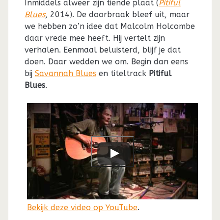
Inmiddels alweer zijn tiende plaat (
Pitiful
Blues
, 2014). De doorbraak bleef uit, maar
we hebben zo’n idee dat Malcolm Holcombe
daar vrede mee heeft. Hij vertelt zijn
verhalen. Eenmaal beluisterd, blijf je dat
doen. Daar wedden we om. Begin dan eens
bij
Savannah Blues
en titeltrack
Pitiful
Blues
.
Bekijk deze video op YouTube
.