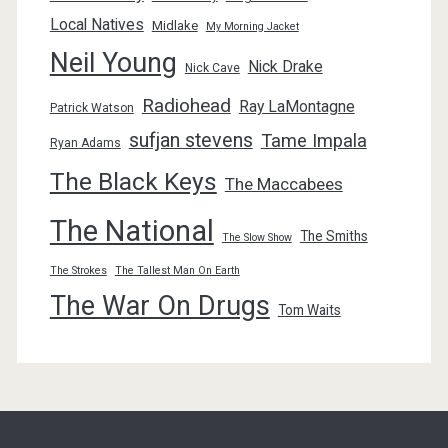
Local Natives
Midlake
My Morning Jacket
Neil Young
Nick Drake
Nick Cave
Radiohead
Ray LaMontagne
Patrick Watson
sufjan stevens
Tame Impala
Ryan Adams
The Black Keys
The Maccabees
The National
The Smiths
The Slow Show
The Strokes
The Tallest Man On Earth
The War On Drugs
Tom Waits