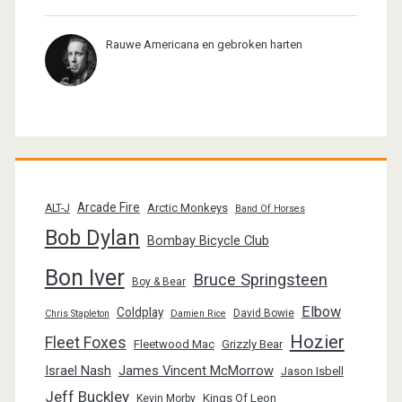
Rauwe Americana en gebroken harten
Arcade Fire
Arctic Monkeys
ALT-J
Band Of Horses
Bob Dylan
Bombay Bicycle Club
Bon Iver
Bruce Springsteen
Boy & Bear
Elbow
Coldplay
David Bowie
Chris Stapleton
Damien Rice
Hozier
Fleet Foxes
Fleetwood Mac
Grizzly Bear
Israel Nash
James Vincent McMorrow
Jason Isbell
Jeff Buckley
Kings Of Leon
Kevin Morby