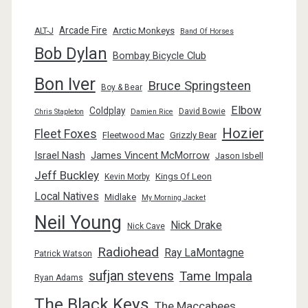
Arcade Fire
Arctic Monkeys
ALT-J
Band Of Horses
Bob Dylan
Bombay Bicycle Club
Bon Iver
Bruce Springsteen
Boy & Bear
Elbow
Coldplay
David Bowie
Chris Stapleton
Damien Rice
Hozier
Fleet Foxes
Fleetwood Mac
Grizzly Bear
Israel Nash
James Vincent McMorrow
Jason Isbell
Jeff Buckley
Kings Of Leon
Kevin Morby
Local Natives
Midlake
My Morning Jacket
Neil Young
Nick Drake
Nick Cave
Radiohead
Ray LaMontagne
Patrick Watson
sufjan stevens
Tame Impala
Ryan Adams
The Black Keys
The Maccabees