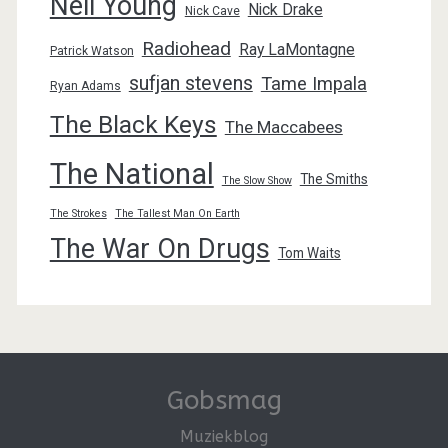
Neil Young
Nick Drake
Nick Cave
Radiohead
Ray LaMontagne
Patrick Watson
sufjan stevens
Tame Impala
Ryan Adams
The Black Keys
The Maccabees
The National
The Smiths
The Slow Show
The Strokes
The Tallest Man On Earth
The War On Drugs
Tom Waits
Gobsmag
Muziekblog