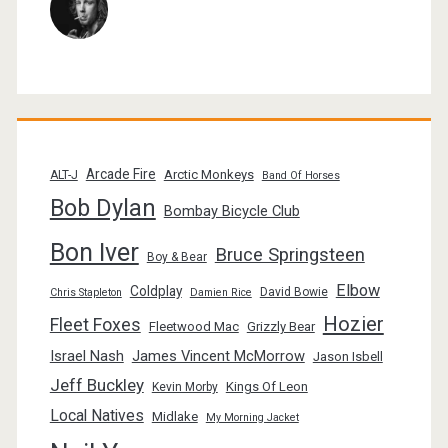
Arcade Fire
Arctic Monkeys
ALT-J
Band Of Horses
Bob Dylan
Bombay Bicycle Club
Bon Iver
Bruce Springsteen
Boy & Bear
Elbow
Coldplay
David Bowie
Chris Stapleton
Damien Rice
Hozier
Fleet Foxes
Fleetwood Mac
Grizzly Bear
Israel Nash
James Vincent McMorrow
Jason Isbell
Jeff Buckley
Kings Of Leon
Kevin Morby
Local Natives
Midlake
My Morning Jacket