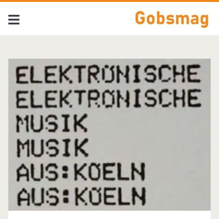
Categorie:
<span>Uit
de
vergetelheid</span>