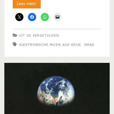
Uit
Lees meer
de
vergetelheid:
De
UIT DE VERGETELHEID
cold
ELEKTRONISCHE MUSIK AUS KÖLN
EMAK
en
minimal
wave
van
EMAK
(1982
–
1988)