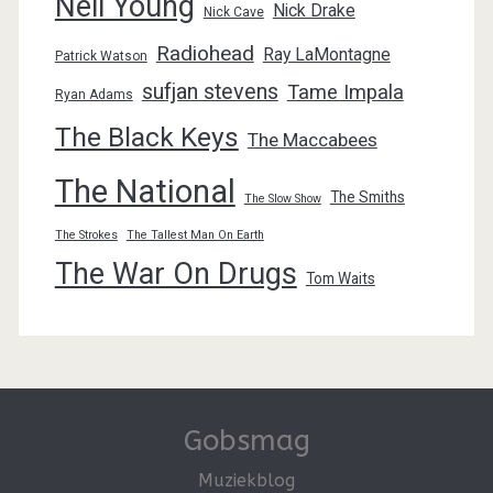
Neil Young
Nick Drake
Nick Cave
Radiohead
Ray LaMontagne
Patrick Watson
sufjan stevens
Tame Impala
Ryan Adams
The Black Keys
The Maccabees
The National
The Smiths
The Slow Show
The Strokes
The Tallest Man On Earth
The War On Drugs
Tom Waits
Gobsmag
Muziekblog