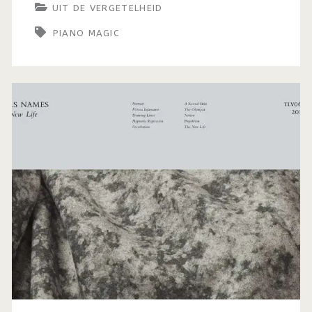
UIT DE VERGETELHEID
intrigerende
PIANO MAGIC
ontdekkingsreis
van
Piano
Magic
(2009)