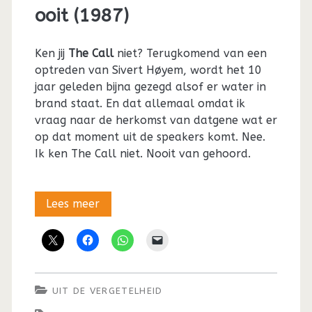
ooit (1987)
Ken jij
The Call
niet? Terugkomend van een
optreden van Sivert Høyem, wordt het 10
jaar geleden bijna gezegd alsof er water in
brand staat. En dat allemaal omdat ik
vraag naar de herkomst van datgene wat er
op dat moment uit de speakers komt. Nee.
Ik ken The Call niet. Nooit van gehoord.
Uit
Lees meer
de
vergetelheid:
De
UIT DE VERGETELHEID
meest