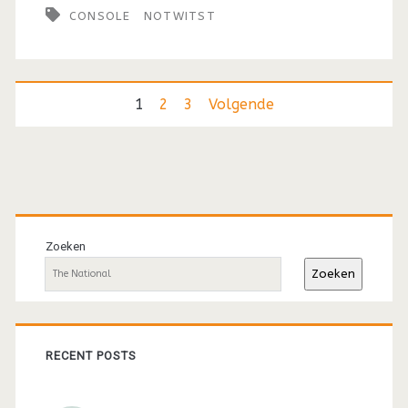
CONSOLE
NOTWITST
spanning
en
de
Berichten
1
2
3
Volgende
subtiele
paginering
soundscapes
van
Primaire
Console
sidebar
Zoeken
(2010)
Zoeken
RECENT POSTS