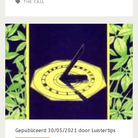
THE CALL
onderschatte
band
ooit
(1987)
Gepubliceerd 30/05/2021 door
Luistertips