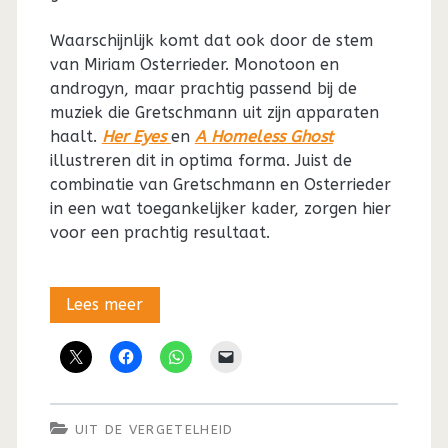
Waarschijnlijk komt dat ook door de stem
van Miriam Osterrieder. Monotoon en
androgyn, maar prachtig passend bij de
muziek die Gretschmann uit zijn apparaten
haalt.
Her Eyes
en
A Homeless Ghost
illustreren dit in optima forma. Juist de
combinatie van Gretschmann en Osterrieder
in een wat toegankelijker kader, zorgen hier
voor een prachtig resultaat.
Uit
Lees meer
de
vergetelheid:
De
UIT DE VERGETELHEID
onderhuidse