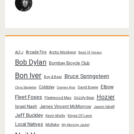
Arcade Fire
Arctic Monkeys
ALT-J
Band Of Horses
Bob Dylan
Bombay Bicycle Club
Bon Iver
Bruce Springsteen
Boy & Bear
Elbow
Coldplay
David Bowie
Chris Stapleton
Damien Rice
Hozier
Fleet Foxes
Fleetwood Mac
Grizzly Bear
Israel Nash
James Vincent McMorrow
Jason Isbell
Jeff Buckley
Kings Of Leon
Kevin Morby
Local Natives
Midlake
My Morning Jacket