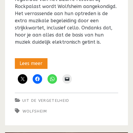
Rockpalast wordt Wolfsheim aangekondigd.
Het verrassende aan hun optreden is de
extra muzikale begeleiding door een
strijkkwartet, inclusief cello. Ondanks dat,
hoor je aan alles dat de basis van hun
muziek duidelijk elektronisch getint is.
Uit
Lees meer
de
vergetelheid:
De
UIT DE VERGETELHEID
aangename
WOLFSHEIM
verrassing
van