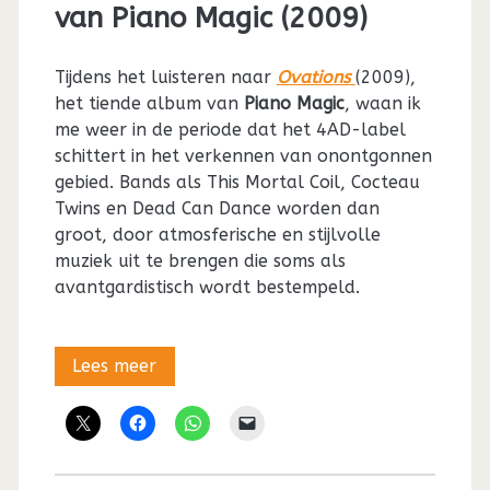
van Piano Magic (2009)
Tijdens het luisteren naar
Ovations
(2009),
het tiende album van
Piano Magic
, waan ik
me weer in de periode dat het 4AD-label
schittert in het verkennen van onontgonnen
gebied. Bands als This Mortal Coil, Cocteau
Twins en Dead Can Dance worden dan
groot, door atmosferische en stijlvolle
muziek uit te brengen die soms als
avantgardistisch wordt bestempeld.
Uit
Lees meer
de
vergetelheid:
De