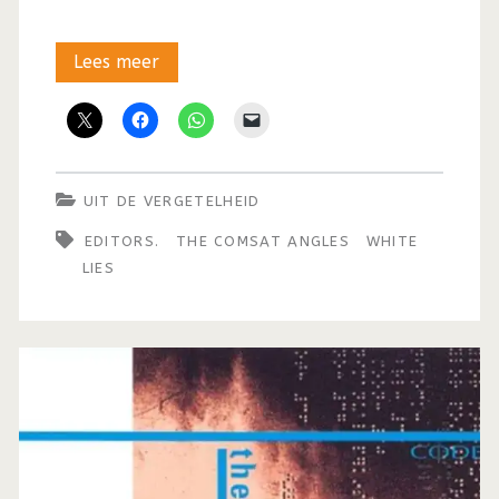
Uit
Lees meer
de
vergetelheid:
De
UIT DE VERGETELHEID
consistent
EDITORS.
THE COMSAT ANGLES
WHITE
beklemmende
LIES
sound
van
The
Comsat
Angels