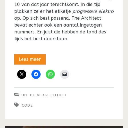
10 van dat jaar terechtkomt. In die tijd
plakken ze er het etiketje
progressive elektro
op. Op zich best passend. The Architect
bevat echter ook een aantal ingetogen
nummers. En juist die hebben de tand des
tijds het best doorstaan.
Uit
Lees meer
de
vergetelheid:
De
UIT DE VERGETELHEID
progressive
CODE
elektro
van