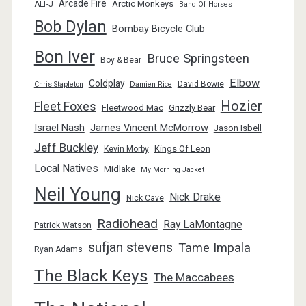
Arcade Fire
Arctic Monkeys
ALT-J
Band Of Horses
Bob Dylan
Bombay Bicycle Club
Bon Iver
Bruce Springsteen
Boy & Bear
Elbow
Coldplay
David Bowie
Chris Stapleton
Damien Rice
Hozier
Fleet Foxes
Fleetwood Mac
Grizzly Bear
Israel Nash
James Vincent McMorrow
Jason Isbell
Jeff Buckley
Kings Of Leon
Kevin Morby
Local Natives
Midlake
My Morning Jacket
Neil Young
Nick Drake
Nick Cave
Radiohead
Ray LaMontagne
Patrick Watson
sufjan stevens
Tame Impala
Ryan Adams
The Black Keys
The Maccabees