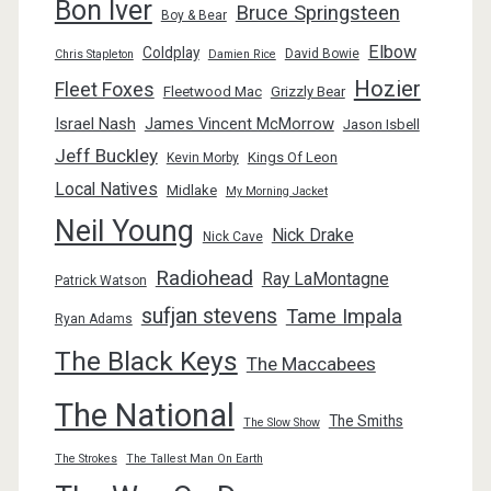
Bon Iver
Bruce Springsteen
Boy & Bear
Elbow
Coldplay
David Bowie
Chris Stapleton
Damien Rice
Hozier
Fleet Foxes
Fleetwood Mac
Grizzly Bear
Israel Nash
James Vincent McMorrow
Jason Isbell
Jeff Buckley
Kings Of Leon
Kevin Morby
Local Natives
Midlake
My Morning Jacket
Neil Young
Nick Drake
Nick Cave
Radiohead
Ray LaMontagne
Patrick Watson
sufjan stevens
Tame Impala
Ryan Adams
The Black Keys
The Maccabees
The National
The Smiths
The Slow Show
The Strokes
The Tallest Man On Earth