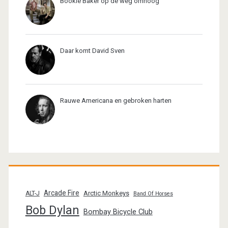
Bookie Baker op de weg omhoog
Daar komt David Sven
Rauwe Americana en gebroken harten
Arcade Fire
Arctic Monkeys
ALT-J
Band Of Horses
Bob Dylan
Bombay Bicycle Club