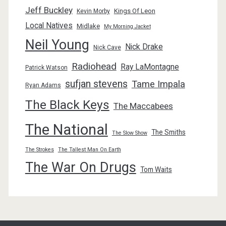
Jeff Buckley
Kings Of Leon
Kevin Morby
Local Natives
Midlake
My Morning Jacket
Neil Young
Nick Drake
Nick Cave
Radiohead
Ray LaMontagne
Patrick Watson
sufjan stevens
Tame Impala
Ryan Adams
The Black Keys
The Maccabees
The National
The Smiths
The Slow Show
The Strokes
The Tallest Man On Earth
The War On Drugs
Tom Waits