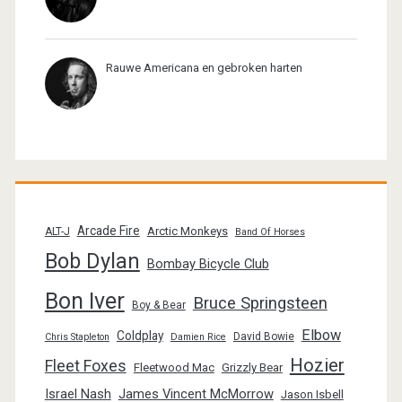
Rauwe Americana en gebroken harten
Arcade Fire
Arctic Monkeys
ALT-J
Band Of Horses
Bob Dylan
Bombay Bicycle Club
Bon Iver
Bruce Springsteen
Boy & Bear
Elbow
Coldplay
David Bowie
Chris Stapleton
Damien Rice
Hozier
Fleet Foxes
Fleetwood Mac
Grizzly Bear
Israel Nash
James Vincent McMorrow
Jason Isbell