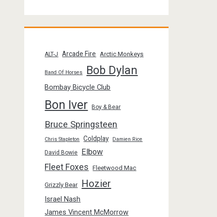
Arcade Fire
Arctic Monkeys
ALT-J
Bob Dylan
Band Of Horses
Bombay Bicycle Club
Bon Iver
Boy & Bear
Bruce Springsteen
Coldplay
Chris Stapleton
Damien Rice
Elbow
David Bowie
Fleet Foxes
Fleetwood Mac
Hozier
Grizzly Bear
Israel Nash
James Vincent McMorrow