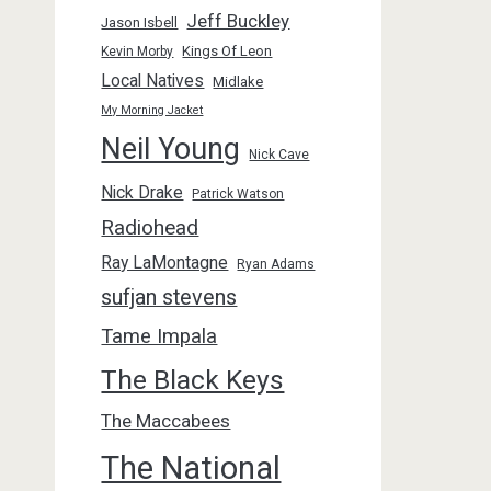
Jeff Buckley
Jason Isbell
Kings Of Leon
Kevin Morby
Local Natives
Midlake
My Morning Jacket
Neil Young
Nick Cave
Nick Drake
Patrick Watson
Radiohead
Ray LaMontagne
Ryan Adams
sufjan stevens
Tame Impala
The Black Keys
The Maccabees
The National