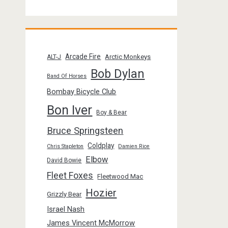
Arcade Fire
Arctic Monkeys
ALT-J
Bob Dylan
Band Of Horses
Bombay Bicycle Club
Bon Iver
Boy & Bear
Bruce Springsteen
Coldplay
Chris Stapleton
Damien Rice
Elbow
David Bowie
Fleet Foxes
Fleetwood Mac
Hozier
Grizzly Bear
Israel Nash
James Vincent McMorrow