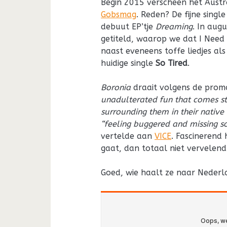
Begin 2015 verscheen het Austr
Gobsmag
. Reden? De fijne sing
debuut EP’tje
Dreaming
. In aug
getiteld, waarop we dat I Need
naast eveneens toffe liedjes al
huidige single
So Tired
.
Boronia
draait volgens de prom
unadulterated fun that comes str
surrounding them in their nativ
“feeling buggered and missing s
vertelde aan
VICE
. Fascinerend 
gaat, dan totaal niet vervelend 
Goed, wie haalt ze naar Nederl