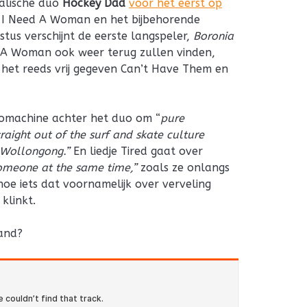
alische duo
Hockey Dad
voor het eerst op
le I Need A Woman en het bijbehorende
ustus verschijnt de eerste langspeler,
Boronia
 A Woman ook weer terug zullen vinden,
s het reeds vrij gegeven Can’t Have Them en
omachine achter het duo om “
pure
aight out of the surf and skate culture
e Wollongong.”
En liedje Tired gaat over
omeone at the same time,”
zoals ze onlangs
hoe iets dat voornamelijk over verveling
klinkt.
and?