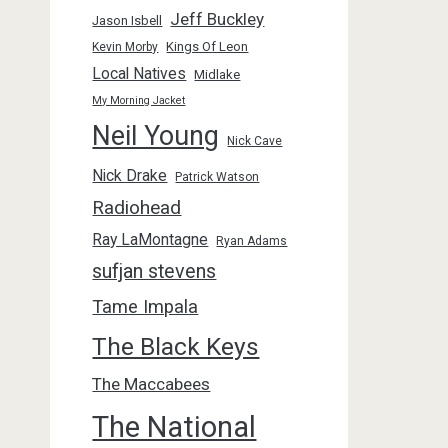
Jeff Buckley
Jason Isbell
Kings Of Leon
Kevin Morby
Local Natives
Midlake
My Morning Jacket
Neil Young
Nick Cave
Nick Drake
Patrick Watson
Radiohead
Ray LaMontagne
Ryan Adams
sufjan stevens
Tame Impala
The Black Keys
The Maccabees
The National