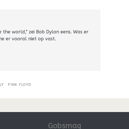
e the world," zei Bob Dylan eens. Was er
 me er vooral niet op vast.
LY
PINK FLOYD
Gobsmag