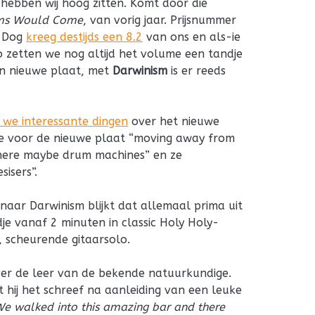
hebben wij hoog zitten. Komt door die
ms Would Come
, van vorig jaar. Prijsnummer
A Dog
kreeg destijds een 8.2
van ons en als-ie
 zetten we nog altijd het volume een tandje
en nieuwe plaat, met
Darwinism
is er reeds
 we interessante dingen
over het nieuwe
ze voor de nieuwe plaat “moving away from
there maybe drum machines” en ze
isers”.
 naar Darwinism blijkt dat allemaal prima uit
edje vanaf 2 minuten in classic Holy Holy-
, scheurende gitaarsolo.
over de leer van de bekende natuurkundige.
 hij het schreef na aanleiding van een leuke
We walked into this amazing bar and there