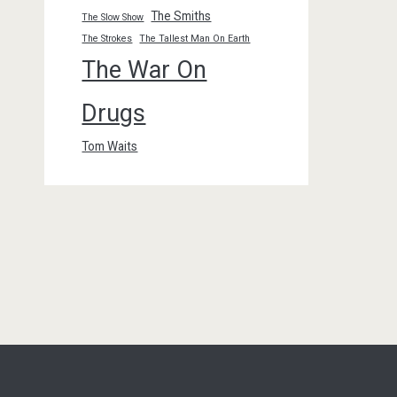
The Smiths
The Slow Show
The Strokes
The Tallest Man On Earth
The War On
Drugs
Tom Waits