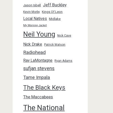
Jeff Buckley
Jason Isbell
Kings Of Leon
Kevin Morby
Local Natives
Midlake
My Morning Jacket
Neil Young
Nick Cave
Nick Drake
Patrick Watson
Radiohead
Ray LaMontagne
Ryan Adams
sufjan stevens
Tame Impala
The Black Keys
The Maccabees
The National