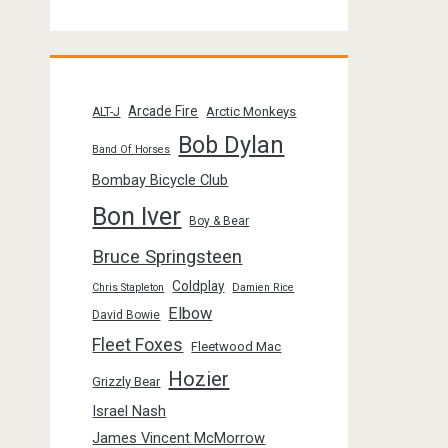
Arcade Fire
Arctic Monkeys
ALT-J
Bob Dylan
Band Of Horses
Bombay Bicycle Club
Bon Iver
Boy & Bear
Bruce Springsteen
Coldplay
Chris Stapleton
Damien Rice
Elbow
David Bowie
Fleet Foxes
Fleetwood Mac
Hozier
Grizzly Bear
Israel Nash
James Vincent McMorrow