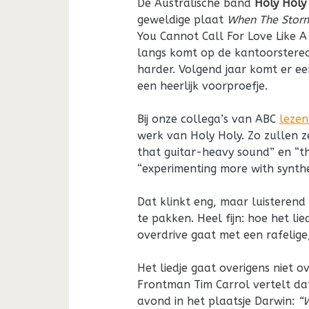
De Australische band
Holy Holy
geweldige plaat
When The Stor
You Cannot Call For Love Like 
langs komt op de kantoorstereo
harder. Volgend jaar komt er e
een heerlijk voorproefje.
Bij onze collega’s van ABC
lezen
werk van Holy Holy. Zo zullen 
that guitar-heavy sound” en “
“experimenting more with synthes
Dat klinkt eng, maar luisterend
te pakken. Heel fijn: hoe het li
overdrive gaat met een rafelige
Het liedje gaat overigens niet 
Frontman Tim Carrol vertelt dat
avond in het plaatsje Darwin:
“