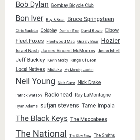
Bob Dylan
Bombay Bicycle Club
Bon Iver
Bruce Springsteen
Boy & Bear
Elbow
Coldplay
David Bowie
Chris Stapleton
Damien Rice
Hozier
Fleet Foxes
Fleetwood Mac
Grizzly Bear
Israel Nash
James Vincent McMorrow
Jason Isbell
Jeff Buckley
Kings Of Leon
Kevin Morby
Local Natives
Midlake
My Morning Jacket
Neil Young
Nick Drake
Nick Cave
Radiohead
Ray LaMontagne
Patrick Watson
sufjan stevens
Tame Impala
Ryan Adams
The Black Keys
The Maccabees
The National
The Smiths
The Slow Show