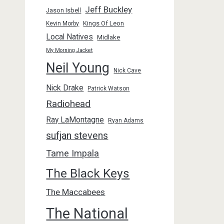
Jeff Buckley
Jason Isbell
Kings Of Leon
Kevin Morby
Local Natives
Midlake
My Morning Jacket
Neil Young
Nick Cave
Nick Drake
Patrick Watson
Radiohead
Ray LaMontagne
Ryan Adams
sufjan stevens
Tame Impala
The Black Keys
The Maccabees
The National