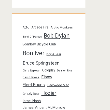
Arcade Fire
Arctic Monkeys
ALT-J
Bob Dylan
Band Of Horses
Bombay Bicycle Club
Bon Iver
Boy & Bear
Bruce Springsteen
Coldplay
Chris Stapleton
Damien Rice
Elbow
David Bowie
Fleet Foxes
Fleetwood Mac
Hozier
Grizzly Bear
Israel Nash
James Vincent McMorrow