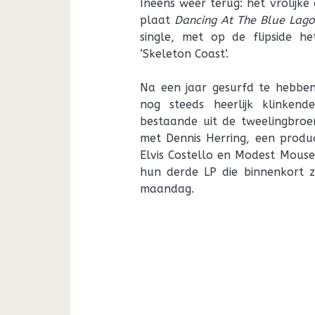
Ineens weer terug: het vrolijke
plaat
Dancing At The Blue Lag
single, met op de flipside h
‘Skeleton Coast’.
Na een jaar gesurfd te hebbe
nog steeds heerlijk klinken
bestaande uit de tweelingbroe
met Dennis Herring, een produ
Elvis Costello en Modest Mous
hun derde LP die binnenkort 
maandag.