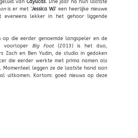
 geluid van
Cayucas
. Drie jaar na hun laatste
oon
is er met ‘
Jessica WJ
’ een heerlijke nieuwe
et eveneens lekker in het gehoor liggende
n op die eerder genoemde langspeler en de
de voorloper
Big Foot
(2013) is het duo,
rs Zach en Ben Yudin, de studio in gedoken
cer die eerder werkte met prima namen als
e. Momenteel leggen ze de laatste hand aan
zal uitkomen. Kortom: goed nieuws op deze