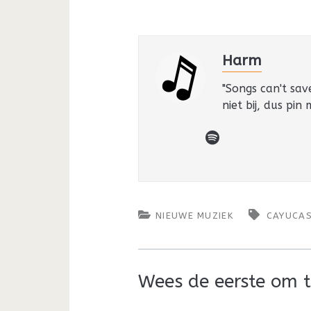
Harm
"Songs can't sav
niet bij, dus pin
spotify
NIEUWE MUZIEK
CAYUCA
Wees de eerste om t