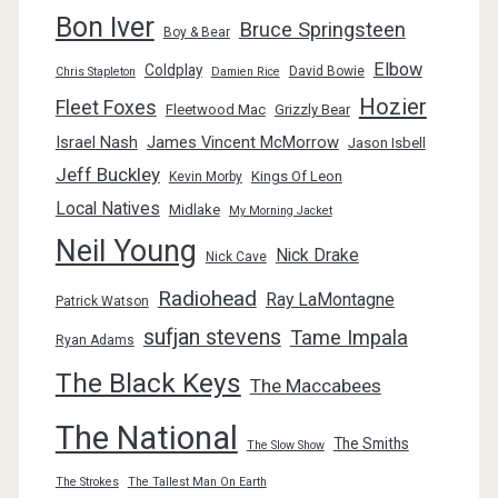
Bon Iver
Bruce Springsteen
Boy & Bear
Elbow
Coldplay
David Bowie
Chris Stapleton
Damien Rice
Hozier
Fleet Foxes
Fleetwood Mac
Grizzly Bear
Israel Nash
James Vincent McMorrow
Jason Isbell
Jeff Buckley
Kings Of Leon
Kevin Morby
Local Natives
Midlake
My Morning Jacket
Neil Young
Nick Drake
Nick Cave
Radiohead
Ray LaMontagne
Patrick Watson
sufjan stevens
Tame Impala
Ryan Adams
The Black Keys
The Maccabees
The National
The Smiths
The Slow Show
The Strokes
The Tallest Man On Earth