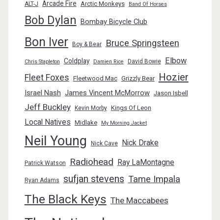
Arcade Fire
Arctic Monkeys
ALT-J
Band Of Horses
Bob Dylan
Bombay Bicycle Club
Bon Iver
Bruce Springsteen
Boy & Bear
Elbow
Coldplay
David Bowie
Chris Stapleton
Damien Rice
Hozier
Fleet Foxes
Fleetwood Mac
Grizzly Bear
Israel Nash
James Vincent McMorrow
Jason Isbell
Jeff Buckley
Kings Of Leon
Kevin Morby
Local Natives
Midlake
My Morning Jacket
Neil Young
Nick Drake
Nick Cave
Radiohead
Ray LaMontagne
Patrick Watson
sufjan stevens
Tame Impala
Ryan Adams
The Black Keys
The Maccabees