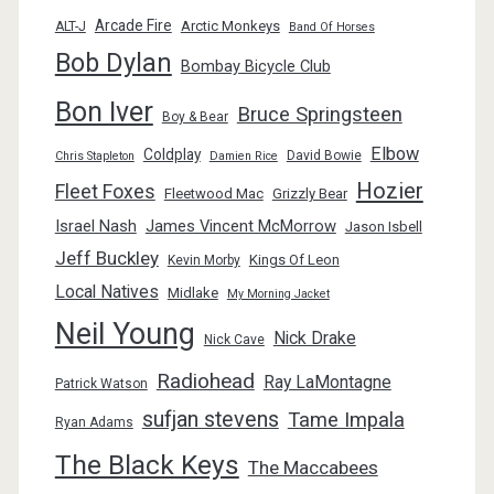
Arcade Fire
Arctic Monkeys
ALT-J
Band Of Horses
Bob Dylan
Bombay Bicycle Club
Bon Iver
Bruce Springsteen
Boy & Bear
Elbow
Coldplay
David Bowie
Chris Stapleton
Damien Rice
Hozier
Fleet Foxes
Fleetwood Mac
Grizzly Bear
Israel Nash
James Vincent McMorrow
Jason Isbell
Jeff Buckley
Kings Of Leon
Kevin Morby
Local Natives
Midlake
My Morning Jacket
Neil Young
Nick Drake
Nick Cave
Radiohead
Ray LaMontagne
Patrick Watson
sufjan stevens
Tame Impala
Ryan Adams
The Black Keys
The Maccabees