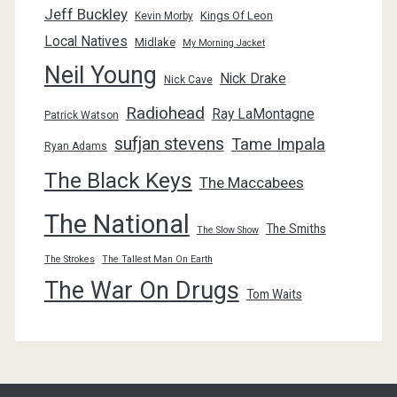
Jeff Buckley
Kings Of Leon
Kevin Morby
Local Natives
Midlake
My Morning Jacket
Neil Young
Nick Drake
Nick Cave
Radiohead
Ray LaMontagne
Patrick Watson
sufjan stevens
Tame Impala
Ryan Adams
The Black Keys
The Maccabees
The National
The Smiths
The Slow Show
The Strokes
The Tallest Man On Earth
The War On Drugs
Tom Waits