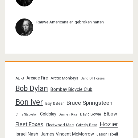
Rauwe Americana en gebroken harten
Arcade Fire
Arctic Monkeys
ALT-J
Band Of Horses
Bob Dylan
Bombay Bicycle Club
Bon Iver
Bruce Springsteen
Boy & Bear
Elbow
Coldplay
David Bowie
Chris Stapleton
Damien Rice
Hozier
Fleet Foxes
Fleetwood Mac
Grizzly Bear
Israel Nash
James Vincent McMorrow
Jason Isbell