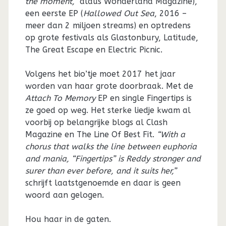
the moment,”
aldus Wonderland Magazine),
een eerste EP (
Hallowed Out Sea
, 2016 –
meer dan 2 miljoen streams) en optredens
op grote festivals als Glastonbury, Latitude,
The Great Escape en Electric Picnic.
Volgens het bio’tje moet 2017 het jaar
worden van haar grote doorbraak. Met de
Attach To Memory
EP en single Fingertips is
ze goed op weg. Het sterke liedje kwam al
voorbij op belangrijke blogs al Clash
Magazine en The Line Of Best Fit.
“With a
chorus that walks the line between euphoria
and mania, “Fingertips” is Reddy stronger and
surer than ever before, and it suits her,”
schrijft laatstgenoemde en daar is geen
woord aan gelogen.
Hou haar in de gaten.