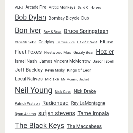
Arcade Fire
Arctic Monkeys
ALT-J
Band Of Horses
Bob Dylan
Bombay Bicycle Club
Bon Iver
Bruce Springsteen
Boy & Bear
Elbow
Coldplay
David Bowie
Chris Stapleton
Damien Rice
Hozier
Fleet Foxes
Fleetwood Mac
Grizzly Bear
Israel Nash
James Vincent McMorrow
Jason Isbell
Jeff Buckley
Kings Of Leon
Kevin Morby
Local Natives
Midlake
My Morning Jacket
Neil Young
Nick Drake
Nick Cave
Radiohead
Ray LaMontagne
Patrick Watson
sufjan stevens
Tame Impala
Ryan Adams
The Black Keys
The Maccabees