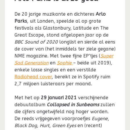
De 20 jarige muzikante en dichteres
Arlo
Parks
, uit Londen, speelde al op grote
festivals als Glastonbury, Latitude en The
Great Escape, stond afgelopen jaar op de
BBC Sound of 2020
longlist en sierde al eens
de cover van (het inmiddels ter ziele gegane)
NME magazine. Met twee fijne EP’tjes (
Super
Sad Generation
en
Sophie
– beide uit 2019),
enkele losse singles en een verstilde
Radiohead cover
, bereikt ze in Spotify ruim
2,7 miljoen luisteraars per maand.
Met het op
29 januari 2021
verschijnende
debuutalbum
Collapsed in Sunbeams
zullen
die cijfers ongetwijfeld nog hoger worden.
De reeds vrijgegeven voorproefjes
Eugene
,
Black Dog
,
Hurt
,
Green Eyes
en (recent)