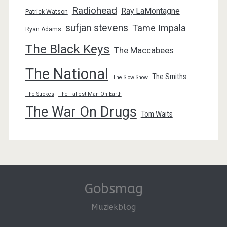
Radiohead
Ray LaMontagne
Patrick Watson
sufjan stevens
Tame Impala
Ryan Adams
The Black Keys
The Maccabees
The National
The Smiths
The Slow Show
The Strokes
The Tallest Man On Earth
The War On Drugs
Tom Waits
Gobsmag
Muziekblog