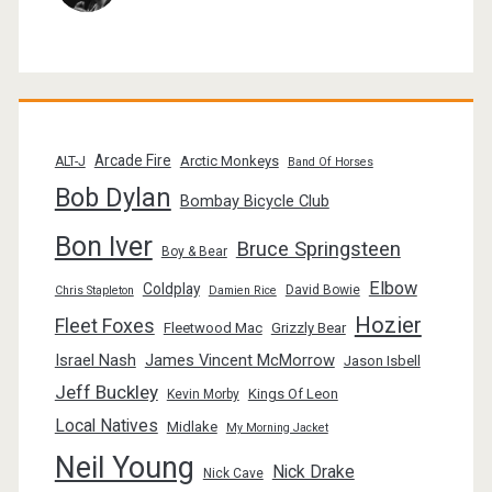
Arcade Fire
Arctic Monkeys
ALT-J
Band Of Horses
Bob Dylan
Bombay Bicycle Club
Bon Iver
Bruce Springsteen
Boy & Bear
Elbow
Coldplay
David Bowie
Chris Stapleton
Damien Rice
Hozier
Fleet Foxes
Fleetwood Mac
Grizzly Bear
Israel Nash
James Vincent McMorrow
Jason Isbell
Jeff Buckley
Kings Of Leon
Kevin Morby
Local Natives
Midlake
My Morning Jacket
Neil Young
Nick Drake
Nick Cave