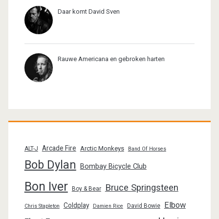
Daar komt David Sven
Rauwe Americana en gebroken harten
Arcade Fire
Arctic Monkeys
ALT-J
Band Of Horses
Bob Dylan
Bombay Bicycle Club
Bon Iver
Bruce Springsteen
Boy & Bear
Elbow
Coldplay
David Bowie
Chris Stapleton
Damien Rice