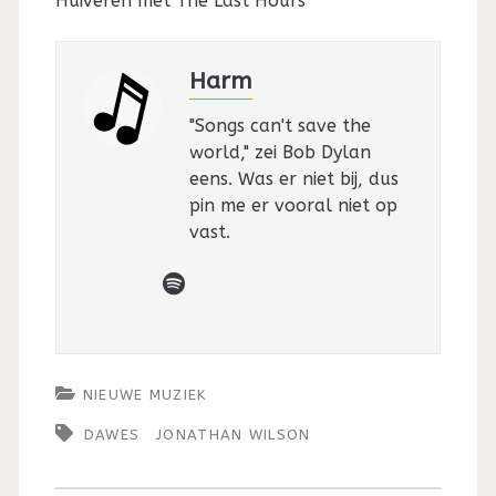
Huiveren met The Last Hours
Harm
"Songs can't save the
world," zei Bob Dylan
eens. Was er niet bij, dus
pin me er vooral niet op
vast.
spotify
NIEUWE MUZIEK
DAWES
JONATHAN WILSON