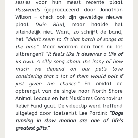
sessies voor hun meest recente plaat
Passwords
(geproduceerd door Jonathan
Wilson – check ook zijn geweldige nieuwe
plaat
Dixie Blur
), maar haalde het
uiteindelijk niet. Want, zo schrijft de band,
het
“didn’t seem to fit that batch of songs at
the time”
. Maar waarom dan toch nu los
uitbrengen?
“It feels like it deserves a life of
its own. A silly song about the irony of how
much we depend on our pet’s love
considering that a lot of them would bolt if
just given the chance.”
En omdat de
opbrengst van de single naar North Shore
Animal League en het MusiCares Coronavirus
Relief Fund gaat. De videoclip werd treffend
uitgelegd door toetsenist Lee Pardini:
“Dogs
running in slow motion are one of life’s
greatest gifts.”