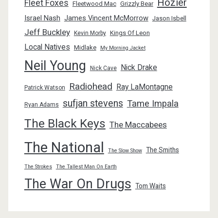
Hozier
Fleet Foxes
Fleetwood Mac
Grizzly Bear
Israel Nash
James Vincent McMorrow
Jason Isbell
Jeff Buckley
Kings Of Leon
Kevin Morby
Local Natives
Midlake
My Morning Jacket
Neil Young
Nick Drake
Nick Cave
Radiohead
Ray LaMontagne
Patrick Watson
sufjan stevens
Tame Impala
Ryan Adams
The Black Keys
The Maccabees
The National
The Smiths
The Slow Show
The Strokes
The Tallest Man On Earth
The War On Drugs
Tom Waits