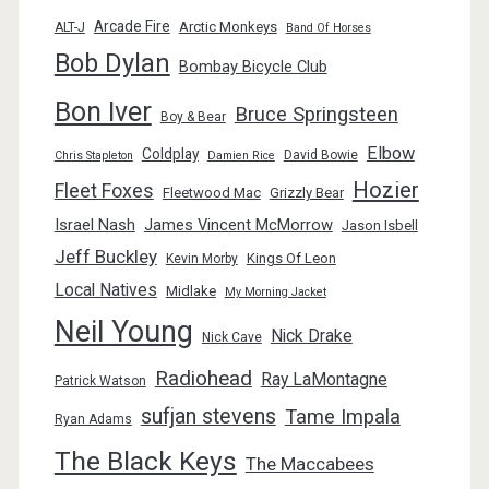
Arcade Fire
Arctic Monkeys
ALT-J
Band Of Horses
Bob Dylan
Bombay Bicycle Club
Bon Iver
Bruce Springsteen
Boy & Bear
Elbow
Coldplay
David Bowie
Chris Stapleton
Damien Rice
Hozier
Fleet Foxes
Fleetwood Mac
Grizzly Bear
Israel Nash
James Vincent McMorrow
Jason Isbell
Jeff Buckley
Kings Of Leon
Kevin Morby
Local Natives
Midlake
My Morning Jacket
Neil Young
Nick Drake
Nick Cave
Radiohead
Ray LaMontagne
Patrick Watson
sufjan stevens
Tame Impala
Ryan Adams
The Black Keys
The Maccabees