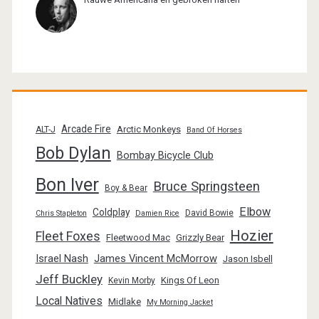
Arcade Fire
Arctic Monkeys
ALT-J
Band Of Horses
Bob Dylan
Bombay Bicycle Club
Bon Iver
Bruce Springsteen
Boy & Bear
Elbow
Coldplay
David Bowie
Chris Stapleton
Damien Rice
Hozier
Fleet Foxes
Fleetwood Mac
Grizzly Bear
Israel Nash
James Vincent McMorrow
Jason Isbell
Jeff Buckley
Kings Of Leon
Kevin Morby
Local Natives
Midlake
My Morning Jacket