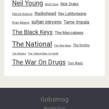
Neil Young
Nick Drake
Nick Cave
Radiohead
Ray LaMontagne
Patrick Watson
sufjan stevens
Tame Impala
Ryan Adams
The Black Keys
The Maccabees
The National
The Smiths
The Slow Show
The Strokes
The Tallest Man On Earth
The War On Drugs
Tom Waits
Gobsmag
Muziekblog