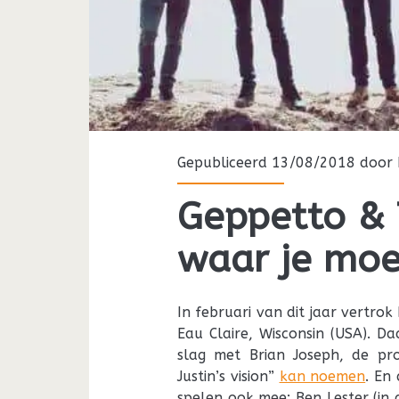
Gepubliceerd 13/08/2018 door
Geppetto &
waar je moet
In februari van dit jaar vertro
Eau Claire, Wisconsin (USA). D
slag met Brian Joseph, de pro
Justin’s vision”
kan noemen
. En 
spelen ook mee: Ben Lester (in