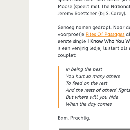
Moose (speelt met The National,
Jeremy Boettcher (bij S. Carey).
Genoeg namen gedropt. Naar de m
voorproefje
Rites Of Passages
al
eerste single
I Know Who You W
is een venijnig ledje, luistert a
couplet:
In being the best
You hurt so many others
To feed on the rest
And the rests of others’ fight
But where will you hide
When the day comes
Bam. Prachtig.