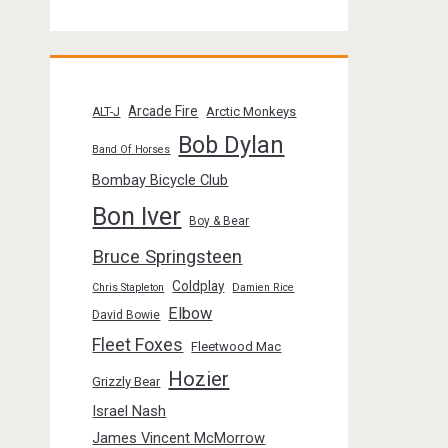
Arcade Fire
Arctic Monkeys
ALT-J
Bob Dylan
Band Of Horses
Bombay Bicycle Club
Bon Iver
Boy & Bear
Bruce Springsteen
Coldplay
Chris Stapleton
Damien Rice
Elbow
David Bowie
Fleet Foxes
Fleetwood Mac
Hozier
Grizzly Bear
Israel Nash
James Vincent McMorrow