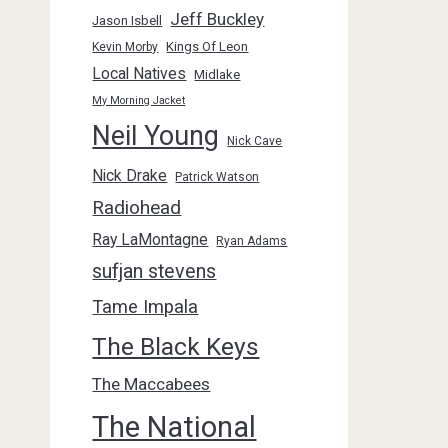
Jeff Buckley
Jason Isbell
Kings Of Leon
Kevin Morby
Local Natives
Midlake
My Morning Jacket
Neil Young
Nick Cave
Nick Drake
Patrick Watson
Radiohead
Ray LaMontagne
Ryan Adams
sufjan stevens
Tame Impala
The Black Keys
The Maccabees
The National