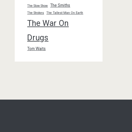
The Smiths
The Slow Show
The Strokes
The Tallest Man On Earth
The War On
Drugs
Tom Waits