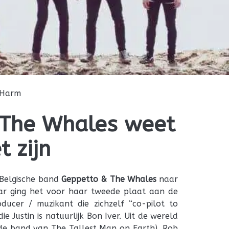
Harm
 The Whales weet
 zijn
k Belgische band
Geppetto & The Whales
naar
aar ging het voor haar tweede plaat aan de
ducer / muzikant die zichzelf “co-pilot to
die Justin is natuurlijk Bon Iver. Uit de wereld
 de band van The Tallest Man on Earth), Rob