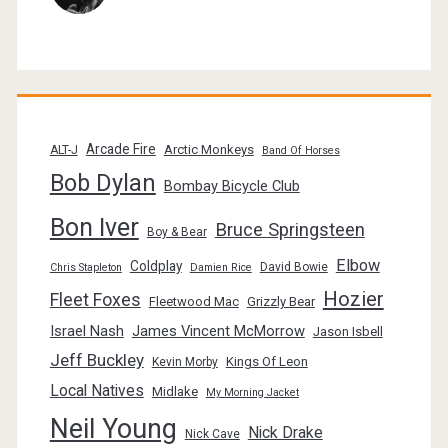
Arcade Fire
Arctic Monkeys
ALT-J
Band Of Horses
Bob Dylan
Bombay Bicycle Club
Bon Iver
Bruce Springsteen
Boy & Bear
Elbow
Coldplay
David Bowie
Chris Stapleton
Damien Rice
Hozier
Fleet Foxes
Fleetwood Mac
Grizzly Bear
Israel Nash
James Vincent McMorrow
Jason Isbell
Jeff Buckley
Kings Of Leon
Kevin Morby
Local Natives
Midlake
My Morning Jacket
Neil Young
Nick Drake
Nick Cave