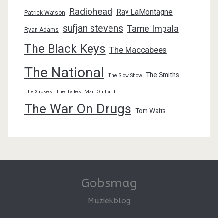
Radiohead
Ray LaMontagne
Patrick Watson
sufjan stevens
Tame Impala
Ryan Adams
The Black Keys
The Maccabees
The National
The Smiths
The Slow Show
The Strokes
The Tallest Man On Earth
The War On Drugs
Tom Waits
Gobsmag
Muziekblog