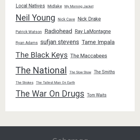
Local Natives
Midlake
My Morning Jacket
Neil Young
Nick Drake
Nick Cave
Radiohead
Ray LaMontagne
Patrick Watson
sufjan stevens
Tame Impala
Ryan Adams
The Black Keys
The Maccabees
The National
The Smiths
The Slow Show
The Strokes
The Tallest Man On Earth
The War On Drugs
Tom Waits