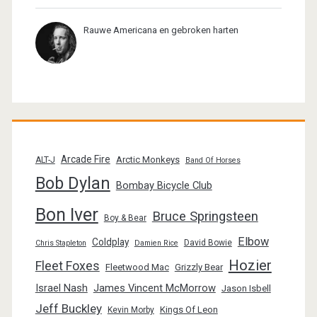
Rauwe Americana en gebroken harten
Arcade Fire
Arctic Monkeys
ALT-J
Band Of Horses
Bob Dylan
Bombay Bicycle Club
Bon Iver
Bruce Springsteen
Boy & Bear
Elbow
Coldplay
David Bowie
Chris Stapleton
Damien Rice
Hozier
Fleet Foxes
Fleetwood Mac
Grizzly Bear
Israel Nash
James Vincent McMorrow
Jason Isbell
Jeff Buckley
Kings Of Leon
Kevin Morby