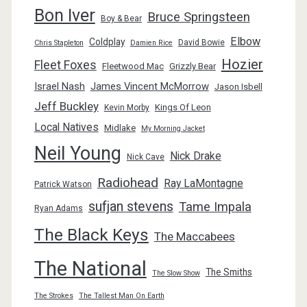
Bon Iver
Bruce Springsteen
Boy & Bear
Elbow
Coldplay
David Bowie
Chris Stapleton
Damien Rice
Hozier
Fleet Foxes
Fleetwood Mac
Grizzly Bear
Israel Nash
James Vincent McMorrow
Jason Isbell
Jeff Buckley
Kings Of Leon
Kevin Morby
Local Natives
Midlake
My Morning Jacket
Neil Young
Nick Drake
Nick Cave
Radiohead
Ray LaMontagne
Patrick Watson
sufjan stevens
Tame Impala
Ryan Adams
The Black Keys
The Maccabees
The National
The Smiths
The Slow Show
The Strokes
The Tallest Man On Earth