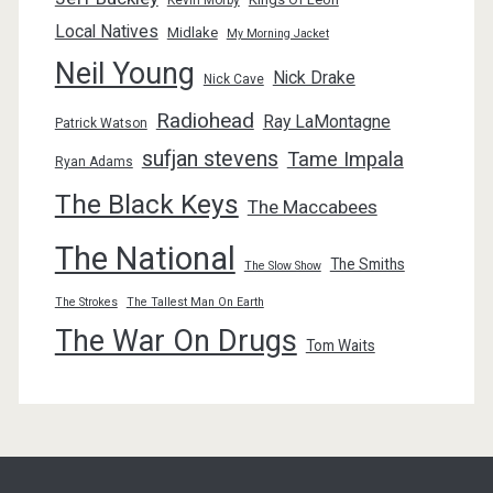
Kevin Morby
Local Natives
Midlake
My Morning Jacket
Neil Young
Nick Drake
Nick Cave
Radiohead
Ray LaMontagne
Patrick Watson
sufjan stevens
Tame Impala
Ryan Adams
The Black Keys
The Maccabees
The National
The Smiths
The Slow Show
The Strokes
The Tallest Man On Earth
The War On Drugs
Tom Waits