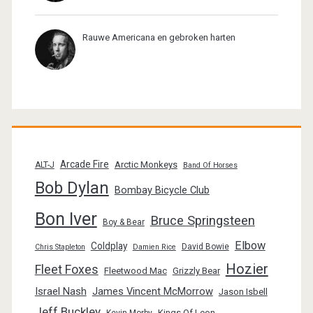
Rauwe Americana en gebroken harten
Arcade Fire
Arctic Monkeys
ALT-J
Band Of Horses
Bob Dylan
Bombay Bicycle Club
Bon Iver
Bruce Springsteen
Boy & Bear
Elbow
Coldplay
David Bowie
Chris Stapleton
Damien Rice
Hozier
Fleet Foxes
Fleetwood Mac
Grizzly Bear
Israel Nash
James Vincent McMorrow
Jason Isbell
Jeff Buckley
Kings Of Leon