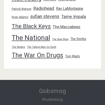
Radiohead
Ray LaMontagne
Patrick Watson
sufjan stevens
Tame Impala
Ryan Adams
The Black Keys
The Maccabees
The National
The Smiths
The Slow Show
The Strokes
The Tallest Man On Earth
The War On Drugs
Tom Waits
Gobsmag
Muziekblog