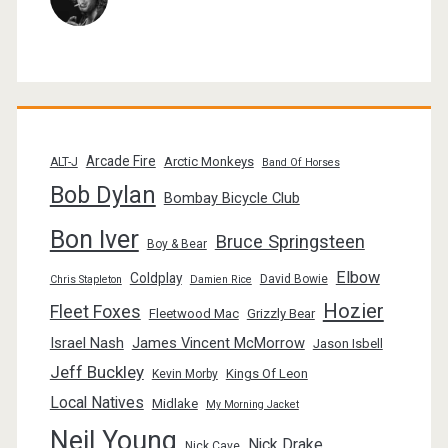
Arcade Fire
Arctic Monkeys
ALT-J
Band Of Horses
Bob Dylan
Bombay Bicycle Club
Bon Iver
Bruce Springsteen
Boy & Bear
Elbow
Coldplay
David Bowie
Chris Stapleton
Damien Rice
Hozier
Fleet Foxes
Fleetwood Mac
Grizzly Bear
Israel Nash
James Vincent McMorrow
Jason Isbell
Jeff Buckley
Kings Of Leon
Kevin Morby
Local Natives
Midlake
My Morning Jacket
Neil Young
Nick Drake
Nick Cave